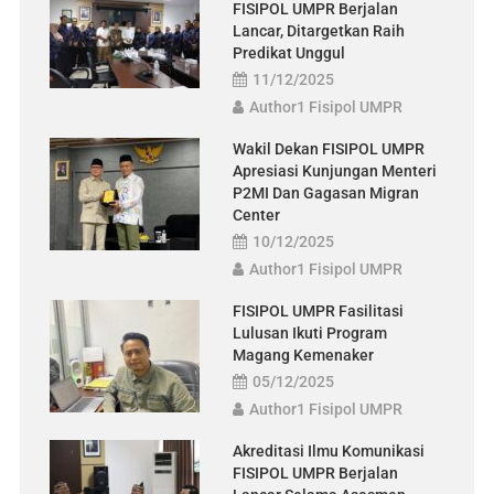
FISIPOL UMPR Berjalan
dan Gagasan Migran Center
Lancar, Ditargetkan Raih
FISIPOL UMPR Fasilitasi Lulusan Ikuti Program Magang
Predikat Unggul
Kemenaker
11/12/2025
Author1 Fisipol UMPR
Dekan FISIPOL UMPR Apresiasi Prestasi Mahasiswi Ilmu
Komunikasi di IPSI Cup 2
Wakil Dekan FISIPOL UMPR
Akreditasi Ilmu Komunikasi FISIPOL UMPR Berjalan Lancar
Apresiasi Kunjungan Menteri
Selama Asesmen Lapangan
P2MI Dan Gagasan Migran
Center
10/12/2025
Author1 Fisipol UMPR
FISIPOL UMPR Fasilitasi
Lulusan Ikuti Program
Magang Kemenaker
05/12/2025
Author1 Fisipol UMPR
Akreditasi Ilmu Komunikasi
FISIPOL UMPR Berjalan