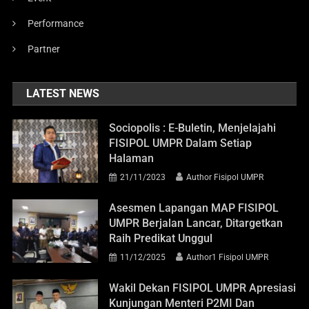
Performance
Partner
LATEST NEWS
Sociopolis : E-Buletin, Menjelajahi
Education
FISIPOL UMPR Dalam Setiap
Asesmen Lapangan MAP FISIPOL
Halaman
UMPR Berjalan Lancar, Ditargetkan
21/11/2023
Author Fisipol UMPR
Raih Predikat Unggul
Asesmen Lapangan MAP FISIPOL
11/12/2025
Author1 Fisipol UMPR
UMPR Berjalan Lancar, Ditargetkan
Raih Predikat Unggul
11/12/2025
Author1 Fisipol UMPR
Wakil Dekan FISIPOL UMPR Apresiasi
Kunjungan Menteri P2MI Dan