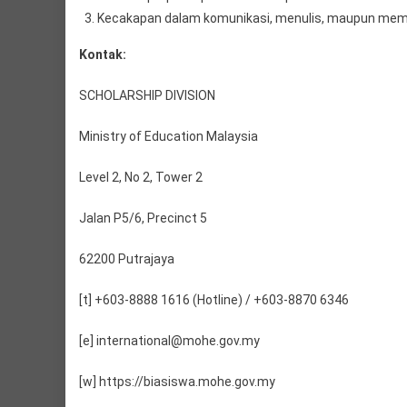
Kecakapan dalam komunikasi, menulis, maupun mem
Kontak:
SCHOLARSHIP DIVISION
Ministry of Education Malaysia
Level 2, No 2, Tower 2
Jalan P5/6, Precinct 5
62200 Putrajaya
[t] +603-8888 1616 (Hotline) / +603-8870 6346
[e] international@mohe.gov.my
[w] https://biasiswa.mohe.gov.my