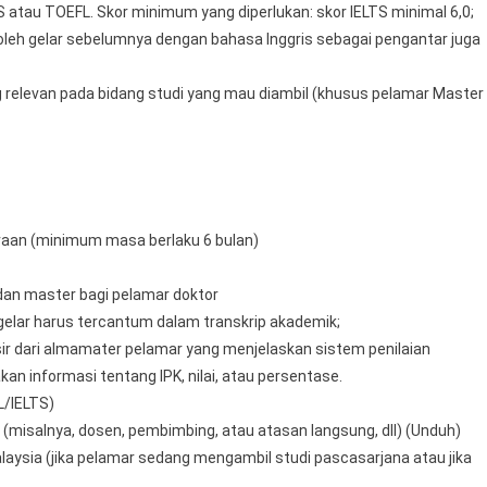
S atau TOEFL. Skor minimum yang diperlukan: skor IELTS minimal 6,0;
eh gelar sebelumnya dengan bahasa Inggris sebagai pengantar juga
g relevan pada bidang studi yang mau diambil (khusus pelamar Master
araan (minimum masa berlaku 6 bulan)
dan master bagi pelamar doktor
elar harus tercantum dalam transkrip akademik;
ir dari almamater pelamar yang menjelaskan sistem penilaian
kan informasi tentang IPK, nilai, atau persentase.
L/IELTS)
(misalnya, dosen, pembimbing, atau atasan langsung, dll) (Unduh)
alaysia (jika pelamar sedang mengambil studi pascasarjana atau jika