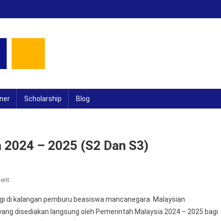
ner
Scholarship
Blog
 2024 – 2025 (S2 Dan S3)
On
ent
Beasiswa
 lagi di kalangan pemburu beasiswa mancanegara. Malaysian
Pemerintah
 yang disediakan langsung oleh Pemerintah Malaysia 2024 – 2025 bagi
Malaysia