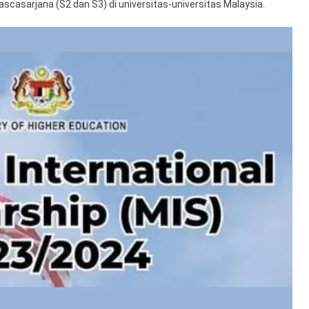
scasarjana (S2 dan S3) di universitas-universitas Malaysia.
2024
–
2025
(S2
Dan
S3)