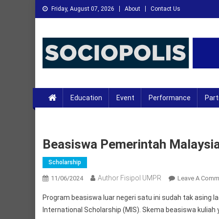
Skip
Friday, August 07, 2026
About
Contact Us
to
content
XMC News
Kami Adalah Solusi dari Masalah Anda
Education
Event
Performance
Part
Beasiswa Pemerintah Malaysia
Scholarship
Author Fisipol UMPR
11/06/2024
Leave A Comm
Program beasiswa luar negeri satu ini sudah tak asing
International Scholarship (MIS). Skema beasiswa kuliah