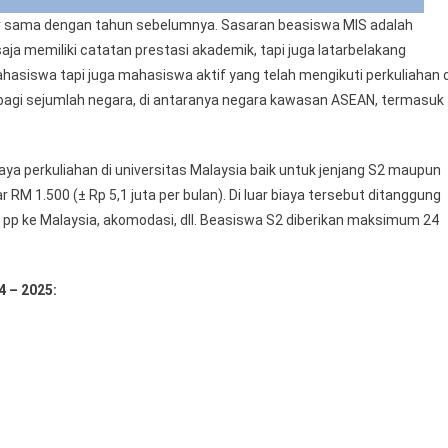
ir sama dengan tahun sebelumnya. Sasaran beasiswa MIS adalah
aja memiliki catatan prestasi akademik, tapi juga latarbelakang
ahasiswa tapi juga mahasiswa aktif yang telah mengikuti perkuliahan d
 bagi sejumlah negara, di antaranya negara kawasan ASEAN, termasuk
a perkuliahan di universitas Malaysia baik untuk jenjang S2 maupun
r RM 1.500 (± Rp 5,1 juta per bulan). Di luar biaya tersebut ditanggung
n pp ke Malaysia, akomodasi, dll. Beasiswa S2 diberikan maksimum 24
4 – 2025: