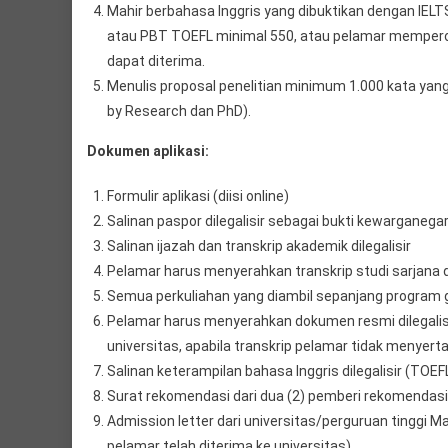
Mahir berbahasa Inggris yang dibuktikan dengan IELT
atau PBT TOEFL minimal 550, atau pelamar memperol
dapat diterima.
Menulis proposal penelitian minimum 1.000 kata yan
by Research dan PhD).
Dokumen aplikasi:
Formulir aplikasi (diisi online)
Salinan paspor dilegalisir sebagai bukti kewarganeg
Salinan ijazah dan transkrip akademik dilegalisir
Pelamar harus menyerahkan transkrip studi sarjana 
Semua perkuliahan yang diambil sepanjang program g
Pelamar harus menyerahkan dokumen resmi dilegalis
universitas, apabila transkrip pelamar tidak menyerta
Salinan keterampilan bahasa Inggris dilegalisir (TOEF
Surat rekomendasi dari dua (2) pemberi rekomendasi 
Admission letter dari universitas/perguruan tinggi M
pelamar telah diterima ke universitas)