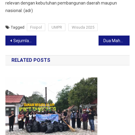
relevan dengan kebutuhan pembangunan daerah maupun
nasional. (adr)
Tagged
Fisipol
UMPR
Wisuda 2025
Post
Sejumlah Pejabat Daerah Ikuti Yudisium FISIPOL UMPR, Bukti Komitmen Tingkatkan Kompetensi Aparatur
Dua Mahasiswa FISIPOL UMPR Raih Prestasi di Festival Seni Qasidah Katingan 2025
navigation
RELATED POSTS