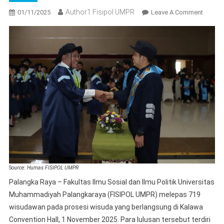
Author1 Fisipol UMPR
On
01/11/2025
Leave A Comment
FISIPO
UMPR
Lepas
719
Wisuda
Dekan
Irwani
Tekank
Peran
Ilmu
Sosial
Untuk
Masyar
Source:
Humas FISIPOL UMPR
Palangka Raya – Fakultas Ilmu Sosial dan Ilmu Politik Universitas
Muhammadiyah Palangkaraya (FISIPOL UMPR) melepas 719
wisudawan pada prosesi wisuda yang berlangsung di Kalawa
Convention Hall, 1 November 2025. Para lulusan tersebut terdiri