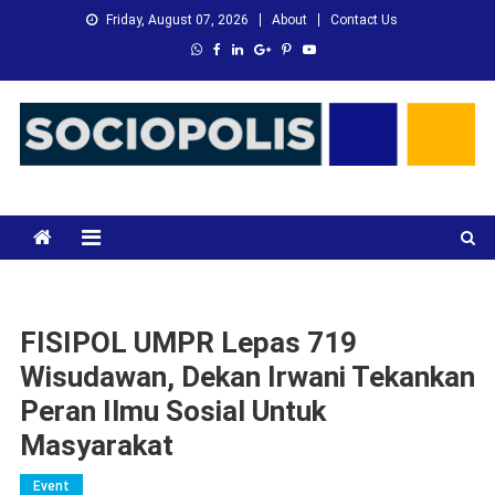
Skip
Friday, August 07, 2026
About
Contact Us
to
content
XMC News
Kami Adalah Solusi dari Masalah Anda
FISIPOL UMPR Lepas 719
Wisudawan, Dekan Irwani Tekankan
Peran Ilmu Sosial Untuk
Masyarakat
Event