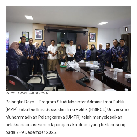
Asesm
Lapan
MAP
FISIPO
UMPR
Berjala
Lancar,
Ditarge
Raih
Predika
Unggul
Source:
Humas FISIPOL UMPR
Palangka Raya – Program Studi Magister Administrasi Publik
(MAP) Fakultas Ilmu Sosial dan Ilmu Politik (FISIPOL) Universitas
Muhammadiyah Palangkaraya (UMPR) telah menyelesaikan
pelaksanaan asesmen lapangan akreditasi yang berlangsung
pada 7–9 Desember 2025.