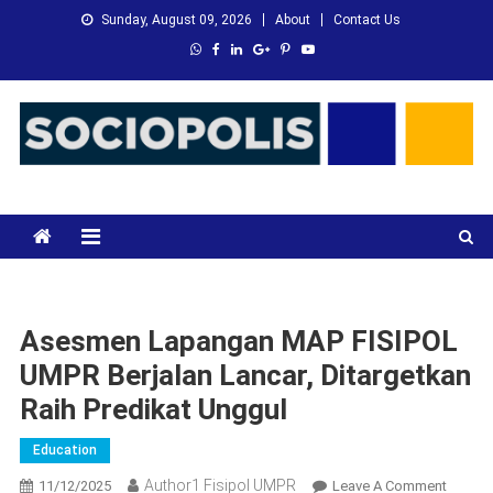
Skip
Sunday, August 09, 2026
About
Contact Us
to
content
XMC News
Kami Adalah Solusi dari Masalah Anda
Asesmen Lapangan MAP FISIPOL
UMPR Berjalan Lancar, Ditargetkan
Raih Predikat Unggul
Education
Author1 Fisipol UMPR
On
11/12/2025
Leave A Comment