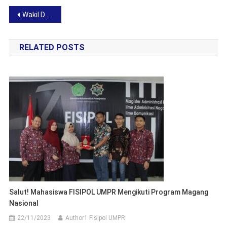
Post
Wakil Dekan FISIPOL UMPR Apresiasi Kunjungan Menteri P2MI dan Gagasan Migran Center
navigation
RELATED POSTS
Salut! Mahasiswa FISIPOL UMPR Mengikuti Program Magang
Nasional
22/11/2023
Author1 Fisipol UMPR