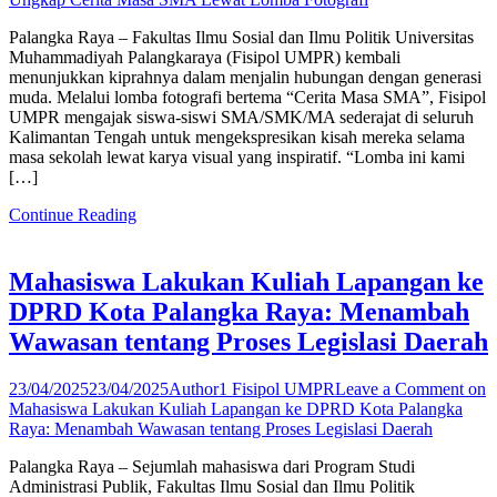
Palangka Raya – Fakultas Ilmu Sosial dan Ilmu Politik Universitas
Muhammadiyah Palangkaraya (Fisipol UMPR) kembali
menunjukkan kiprahnya dalam menjalin hubungan dengan generasi
muda. Melalui lomba fotografi bertema “Cerita Masa SMA”, Fisipol
UMPR mengajak siswa-siswi SMA/SMK/MA sederajat di seluruh
Kalimantan Tengah untuk mengekspresikan kisah mereka selama
masa sekolah lewat karya visual yang inspiratif. “Lomba ini kami
[…]
Continue Reading
Mahasiswa Lakukan Kuliah Lapangan ke
DPRD Kota Palangka Raya: Menambah
Wawasan tentang Proses Legislasi Daerah
23/04/2025
23/04/2025
Author1 Fisipol UMPR
Leave a Comment
on
Mahasiswa Lakukan Kuliah Lapangan ke DPRD Kota Palangka
Raya: Menambah Wawasan tentang Proses Legislasi Daerah
Palangka Raya – Sejumlah mahasiswa dari Program Studi
Administrasi Publik, Fakultas Ilmu Sosial dan Ilmu Politik