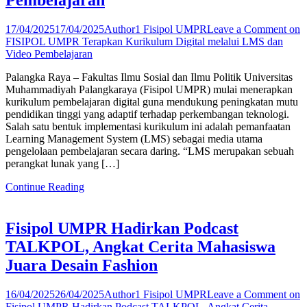
Pembelajaran
17/04/2025
17/04/2025
Author1 Fisipol UMPR
Leave a Comment
on
FISIPOL UMPR Terapkan Kurikulum Digital melalui LMS dan
Video Pembelajaran
Palangka Raya – Fakultas Ilmu Sosial dan Ilmu Politik Universitas
Muhammadiyah Palangkaraya (Fisipol UMPR) mulai menerapkan
kurikulum pembelajaran digital guna mendukung peningkatan mutu
pendidikan tinggi yang adaptif terhadap perkembangan teknologi.
Salah satu bentuk implementasi kurikulum ini adalah pemanfaatan
Learning Management System (LMS) sebagai media utama
pengelolaan pembelajaran secara daring. “LMS merupakan sebuah
perangkat lunak yang […]
Continue Reading
Fisipol UMPR Hadirkan Podcast
TALKPOL, Angkat Cerita Mahasiswa
Juara Desain Fashion
16/04/2025
26/04/2025
Author1 Fisipol UMPR
Leave a Comment
on
Fisipol UMPR Hadirkan Podcast TALKPOL, Angkat Cerita