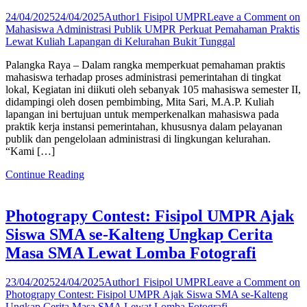
24/04/2025
24/04/2025
Author1 Fisipol UMPR
Leave a Comment
on
Mahasiswa Administrasi Publik UMPR Perkuat Pemahaman Praktis
Lewat Kuliah Lapangan di Kelurahan Bukit Tunggal
Palangka Raya – Dalam rangka memperkuat pemahaman praktis
mahasiswa terhadap proses administrasi pemerintahan di tingkat
lokal, Kegiatan ini diikuti oleh sebanyak 105 mahasiswa semester II,
didampingi oleh dosen pembimbing, Mita Sari, M.A.P. Kuliah
lapangan ini bertujuan untuk memperkenalkan mahasiswa pada
praktik kerja instansi pemerintahan, khususnya dalam pelayanan
publik dan pengelolaan administrasi di lingkungan kelurahan.
“Kami […]
Continue Reading
Photograpy Contest: Fisipol UMPR Ajak
Siswa SMA se-Kalteng Ungkap Cerita
Masa SMA Lewat Lomba Fotografi
23/04/2025
24/04/2025
Author1 Fisipol UMPR
Leave a Comment
on
Photograpy Contest: Fisipol UMPR Ajak Siswa SMA se-Kalteng
Ungkap Cerita Masa SMA Lewat Lomba Fotografi