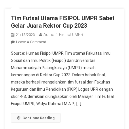
Tim Futsal Utama FISIPOL UMPR Sabet
Gelar Juara Rektor Cup 2023
Author1 Fisipol UMPR
21/12/2023
On
Leave A Comment
Tim
Source: Humas Fisipol UMPR Tim utama Fakultas Ilmu
Futsal
Sosial dan Ilmu Politik (Fisipol) dari Universitas
Utama
Muhammadiyah Palangkaraya (UMPR) meraih
FISIPOL
kemenangan di Rektor Cup 2023. Dalam babak final,
UMPR
Sabet
mereka berhasil mengalahkan tim futsal dari Fakultas
Gelar
Keguruan dan Ilmu Pendidikan (FKIP) Logos UPR dengan
Juara
skor 4-3, demikian diungkapkan oleh Manajer Tim Futsal
Rektor
Fisipol UMPR, Widya Rahmat M.A.P., […]
Cup
2023
Continue Reading