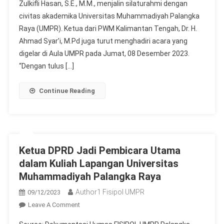
Zulkifli Hasan, S.E., M.M., menjalin silaturahmi dengan
Hasan
civitas akademika Universitas Muhammadiyah Palangka
Silahturahmi
Dengan
Raya (UMPR). Ketua dari PWM Kalimantan Tengah, Dr. H.
Civitas
Ahmad Syar’i, M.Pd juga turut menghadiri acara yang
Akademika
digelar di Aula UMPR pada Jumat, 08 Desember 2023.
UMPR
“Dengan tulus […]
Continue Reading
Ketua DPRD Jadi Pembicara Utama
dalam Kuliah Lapangan Universitas
Muhammadiyah Palangka Raya
Author1 Fisipol UMPR
09/12/2023
On
Leave A Comment
Ketua