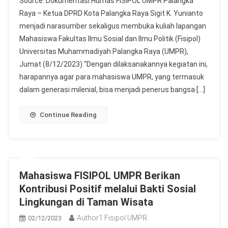
Source: Dokumentasi Humas FISIPOL UMPR Palangka
DPRD
Raya – Ketua DPRD Kota Palangka Raya Sigit K. Yunianto
Jadi
menjadi narasumber sekaligus membuka kuliah lapangan
Pembicara
Mahasiswa Fakultas Ilmu Sosial dan Ilmu Politik (Fisipol)
Utama
Dalam
Universitas Muhammadiyah Palangka Raya (UMPR),
Kuliah
Jumat (8/12/2023) “Dengan dilaksanakannya kegiatan ini,
Lapangan
harapannya agar para mahasiswa UMPR, yang termasuk
Universitas
dalam generasi milenial, bisa menjadi penerus bangsa […]
Muhammadiyah
Palangka
Continue Reading
Raya
Mahasiswa FISIPOL UMPR Berikan
Kontribusi Positif melalui Bakti Sosial
Lingkungan di Taman Wisata
Author1 Fisipol UMPR
02/12/2023