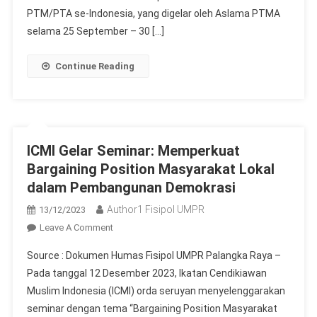
Juara
PTM/PTA se-Indonesia, yang digelar oleh Aslama PTMA
III
selama 25 September – 30 […]
Lomba
Pidato
Continue Reading
Bahasa
Inggris
Nasional
ICMI Gelar Seminar: Memperkuat
Bargaining Position Masyarakat Lokal
dalam Pembangunan Demokrasi
Author1 Fisipol UMPR
13/12/2023
On
Leave A Comment
ICMI
Source : Dokumen Humas Fisipol UMPR Palangka Raya –
Gelar
Pada tanggal 12 Desember 2023, Ikatan Cendikiawan
Seminar:
Muslim Indonesia (ICMI) orda seruyan menyelenggarakan
Memperkuat
seminar dengan tema “Bargaining Position Masyarakat
Bargaining