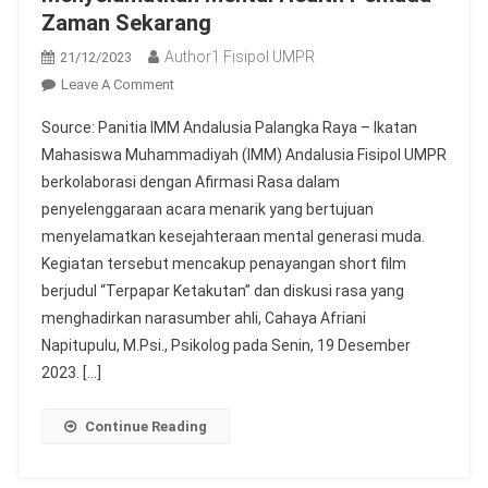
Zaman Sekarang
Author1 Fisipol UMPR
21/12/2023
On
Leave A Comment
IMM
Source: Panitia IMM Andalusia Palangka Raya – Ikatan
Andalusia
Mahasiswa Muhammadiyah (IMM) Andalusia Fisipol UMPR
FISIPOL
berkolaborasi dengan Afirmasi Rasa dalam
UMPR
penyelenggaraan acara menarik yang bertujuan
Dan
Afirmasi
menyelamatkan kesejahteraan mental generasi muda.
Rasa
Kegiatan tersebut mencakup penayangan short film
Bersatu
berjudul “Terpapar Ketakutan” dan diskusi rasa yang
Untuk
menghadirkan narasumber ahli, Cahaya Afriani
Menyelamatkan
Napitupulu, M.Psi., Psikolog pada Senin, 19 Desember
Mental
2023. […]
Health
Pemuda
Continue Reading
Zaman
Sekarang