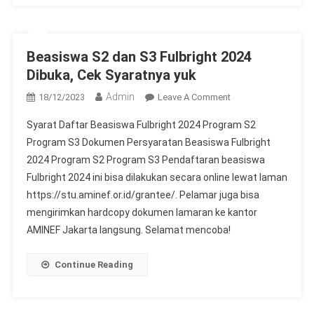
Beasiswa S2 dan S3 Fulbright 2024
Dibuka, Cek Syaratnya yuk
Admin
On
18/12/2023
Leave A Comment
Beasiswa
Syarat Daftar Beasiswa Fulbright 2024 Program S2
S2
Program S3 Dokumen Persyaratan Beasiswa Fulbright
Dan
2024 Program S2 Program S3 Pendaftaran beasiswa
S3
Fulbright 2024 ini bisa dilakukan secara online lewat laman
Fulbright
2024
https://stu.aminef.or.id/grantee/. Pelamar juga bisa
Dibuka,
mengirimkan hardcopy dokumen lamaran ke kantor
Cek
AMINEF Jakarta langsung. Selamat mencoba!
Syaratnya
Yuk
Continue Reading