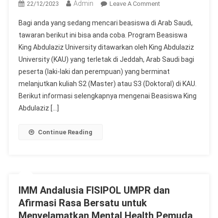
Admin
On
22/12/2023
Leave A Comment
Beasiswa
Bagi anda yang sedang mencari beasiswa di Arab Saudi,
King
tawaran berikut ini bisa anda coba. Program Beasiswa
Abdulaziz
King Abdulaziz University ditawarkan oleh King Abdulaziz
University
University (KAU) yang terletak di Jeddah, Arab Saudi bagi
Tahun
2024
peserta (laki-laki dan perempuan) yang berminat
Kuliah
melanjutkan kuliah S2 (Master) atau S3 (Doktoral) di KAU.
S2
Berikut informasi selengkapnya mengenai Beasiswa King
–
Abdulaziz […]
S3
Arab
Continue Reading
Saudi
FULL
Scholarship
IMM Andalusia FISIPOL UMPR dan
Afirmasi Rasa Bersatu untuk
Menyelamatkan Mental Health Pemuda