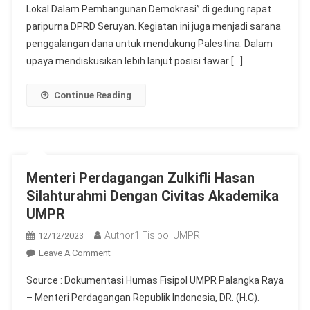
Position
Lokal Dalam Pembangunan Demokrasi” di gedung rapat
Masyarakat
paripurna DPRD Seruyan. Kegiatan ini juga menjadi sarana
Lokal
penggalangan dana untuk mendukung Palestina. Dalam
Dalam
upaya mendiskusikan lebih lanjut posisi tawar […]
Pembangunan
Demokrasi
Continue Reading
Menteri Perdagangan Zulkifli Hasan
Silahturahmi Dengan Civitas Akademika
UMPR
Author1 Fisipol UMPR
12/12/2023
On
Leave A Comment
Menteri
Source : Dokumentasi Humas Fisipol UMPR Palangka Raya
Perdagangan
– Menteri Perdagangan Republik Indonesia, DR. (H.C).
Zulkifli