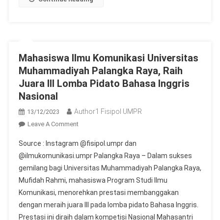
Mahasiswa Ilmu Komunikasi Universitas
Muhammadiyah Palangka Raya, Raih
Juara III Lomba Pidato Bahasa Inggris
Nasional
Author1 Fisipol UMPR
13/12/2023
On
Leave A Comment
Mahasiswa
Source : Instagram @fisipol.umpr dan
Ilmu
@ilmukomunikasi.umpr Palangka Raya – Dalam sukses
Komunikasi
gemilang bagi Universitas Muhammadiyah Palangka Raya,
Universitas
Mufidah Rahmi, mahasiswa Program Studi Ilmu
Muhammadiyah
Palangka
Komunikasi, menorehkan prestasi membanggakan
Raya,
dengan meraih juara III pada lomba pidato Bahasa Inggris.
Raih
Prestasi ini diraih dalam kompetisi Nasional Mahasantri