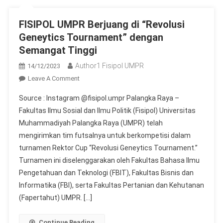
FISIPOL UMPR Berjuang di “Revolusi
Geneytics Tournament” dengan
Semangat Tinggi
Author1 Fisipol UMPR
14/12/2023
On
Leave A Comment
FISIPOL
Source : Instagram @fisipol.umpr Palangka Raya –
UMPR
Fakultas Ilmu Sosial dan Ilmu Politik (Fisipol) Universitas
Berjuang
Muhammadiyah Palangka Raya (UMPR) telah
Di
mengirimkan tim futsalnya untuk berkompetisi dalam
“Revolusi
Geneytics
turnamen Rektor Cup “Revolusi Geneytics Tournament.”
Tournament”
Turnamen ini diselenggarakan oleh Fakultas Bahasa Ilmu
Dengan
Pengetahuan dan Teknologi (FBIT), Fakultas Bisnis dan
Semangat
Informatika (FBI), serta Fakultas Pertanian dan Kehutanan
Tinggi
(Fapertahut) UMPR. […]
Continue Reading