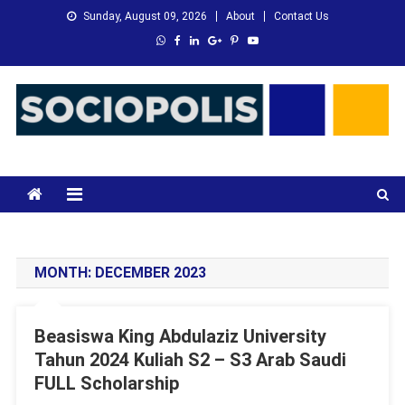
Skip
Sunday, August 09, 2026
About
Contact Us
to
content
XMC News
Kami Adalah Solusi dari Masalah Anda
MONTH:
DECEMBER 2023
Beasiswa King Abdulaziz University
Tahun 2024 Kuliah S2 – S3 Arab Saudi
FULL Scholarship