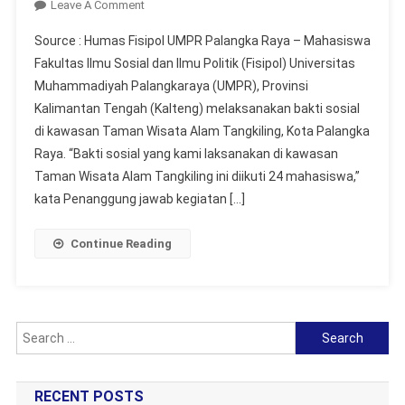
On
Leave A Comment
Mahasiswa
Source : Humas Fisipol UMPR Palangka Raya – Mahasiswa
FISIPOL
Fakultas Ilmu Sosial dan Ilmu Politik (Fisipol) Universitas
UMPR
Muhammadiyah Palangkaraya (UMPR), Provinsi
Berikan
Kalimantan Tengah (Kalteng) melaksanakan bakti sosial
Kontribusi
Positif
di kawasan Taman Wisata Alam Tangkiling, Kota Palangka
Melalui
Raya. “Bakti sosial yang kami laksanakan di kawasan
Bakti
Taman Wisata Alam Tangkiling ini diikuti 24 mahasiswa,”
Sosial
kata Penanggung jawab kegiatan […]
Lingkungan
Di
Continue Reading
Taman
Wisata
Search
for:
RECENT POSTS