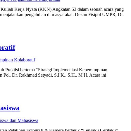
m Kuliah Kerja Nyata (KKN) Angkatan 53 dalam sebuah acara yang
lam menjalankan pengabdian di masyarakat. Dekan Fisipol UMPR, Dr.
ratif
pinan Kolaboratif
ah Praktisi bertema “Strategi Implementasi Kepemimpinan
ol. Dr. Rakhmad Setyadi, S.I.K., S.H., M.H. Acara ini
asiswa
Siswa dan Mahasiswa
tan Pelatihan Fotografi & Kamera bertajuk “Lensaku Ceritaku”,