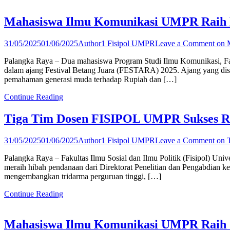
Mahasiswa Ilmu Komunikasi UMPR Raih P
31/05/2025
01/06/2025
Author1 Fisipol UMPR
Leave a Comment
on M
Palangka Raya – Dua mahasiswa Program Studi Ilmu Komunikasi, Fa
dalam ajang Festival Betang Juara (FESTARA) 2025. Ajang yang dise
pemahaman generasi muda terhadap Rupiah dan […]
Continue Reading
Tiga Tim Dosen FISIPOL UMPR Sukses R
31/05/2025
01/06/2025
Author1 Fisipol UMPR
Leave a Comment
on 
Palangka Raya – Fakultas Ilmu Sosial dan Ilmu Politik (Fisipol) U
meraih hibah pendanaan dari Direktorat Penelitian dan Pengabdian 
mengembangkan tridarma perguruan tinggi, […]
Continue Reading
Mahasiswa Ilmu Komunikasi UMPR Raih Jua