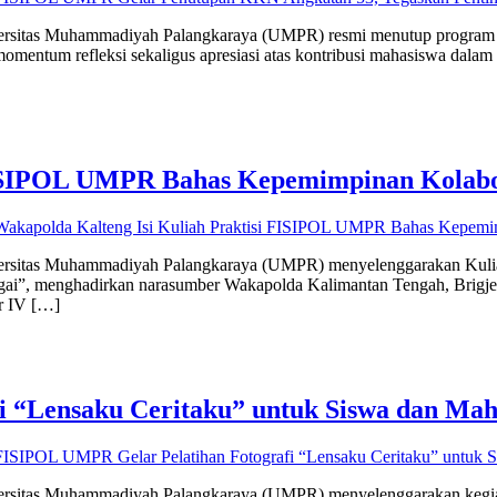
Universitas Muhammadiyah Palangkaraya (UMPR) resmi menutup progra
i momentum refleksi sekaligus apresiasi atas kontribusi mahasiswa da
 FISIPOL UMPR Bahas Kepemimpinan Kolabo
akapolda Kalteng Isi Kuliah Praktisi FISIPOL UMPR Bahas Kepemim
Universitas Muhammadiyah Palangkaraya (UMPR) menyelenggarakan Kuli
, menghadirkan narasumber Wakapolda Kalimantan Tengah, Brigjen P
r IV […]
 “Lensaku Ceritaku” untuk Siswa dan Mah
ISIPOL UMPR Gelar Pelatihan Fotografi “Lensaku Ceritaku” untuk 
niversitas Muhammadiyah Palangkaraya (UMPR) menyelenggarakan kegia