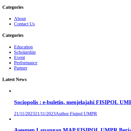
Categories
About
Contact Us
Categories
Education
Scholarship
Event
Performance
Partner
Latest News
Sociopolis : e-buletin, menjelajahi FISIPOL U
21/11/2023
21/11/2023
Author Fisipol UMPR
Asesmen Lapangan MAP FISIPOL UMPR Berjalan