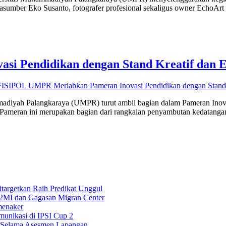
mber Eko Susanto, fotografer profesional sekaligus owner EchoArt St
i Pendidikan dengan Stand Kreatif dan E
ISIPOL UMPR Meriahkan Pameran Inovasi Pendidikan dengan Stand K
madiyah Palangkaraya (UMPR) turut ambil bagian dalam Pameran Inova
Pameran ini merupakan bagian dari rangkaian penyambutan kedatanga
rgetkan Raih Predikat Unggul
2MI dan Gagasan Migran Center
menaker
unikasi di IPSI Cup 2
 Selama Asesmen Lapangan