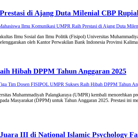
restasi di Ajang Duta Milenial CBP Rup
ahasiswa Ilmu Komunikasi UMPR Raih Prestasi di Ajang Duta Mil
kultas Ilmu Sosial dan Ilmu Politik (Fisipol) Universitas Muhamm
lenggarakan oleh Kantor Perwakilan Bank Indonesia Provinsi Kalimant
aih Hibah DPPM Tahun Anggaran 2025
Tiga Tim Dosen FISIPOL UMPR Sukses Raih Hibah DPPM Tahun An
niversitas Muhammadiyah Palangkaraya (UMPR) kembali menorehkan pres
kepada Masyarakat (DPPM) untuk Tahun Anggaran 2025. Prestasi ini me
ra III di National Islamic Psychology Fa