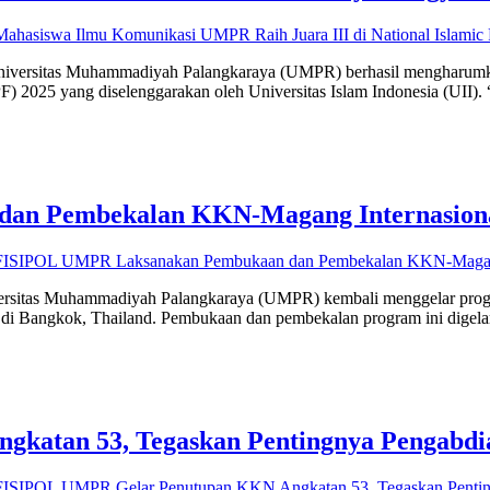
ahasiswa Ilmu Komunikasi UMPR Raih Juara III di National Islamic 
niversitas Muhammadiyah Palangkaraya (UMPR) berhasil mengharumkan
) 2025 yang diselenggarakan oleh Universitas Islam Indonesia (UII). 
an Pembekalan KKN-Magang Internasiona
FISIPOL UMPR Laksanakan Pembukaan dan Pembekalan KKN-Magang
 Universitas Muhammadiyah Palangkaraya (UMPR) kembali menggelar pr
 di Bangkok, Thailand. Pembukaan dan pembekalan program ini digelar
atan 53, Tegaskan Pentingnya Pengabdi
ISIPOL UMPR Gelar Penutupan KKN Angkatan 53, Tegaskan Pentin