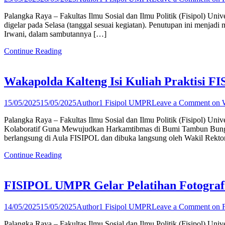
Palangka Raya – Fakultas Ilmu Sosial dan Ilmu Politik (Fisipol) 
digelar pada Selasa (tanggal sesuai kegiatan). Penutupan ini menjad
Irwani, dalam sambutannya […]
Continue Reading
Wakapolda Kalteng Isi Kuliah Praktisi
15/05/2025
15/05/2025
Author1 Fisipol UMPR
Leave a Comment
on W
Palangka Raya – Fakultas Ilmu Sosial dan Ilmu Politik (Fisipol) 
Kolaboratif Guna Mewujudkan Harkamtibmas di Bumi Tambun Bungai”
berlangsung di Aula FISIPOL dan dibuka langsung oleh Wakil Rekto
Continue Reading
FISIPOL UMPR Gelar Pelatihan Fotografi
14/05/2025
15/05/2025
Author1 Fisipol UMPR
Leave a Comment
on F
Palangka Raya – Fakultas Ilmu Sosial dan Ilmu Politik (Fisipol) U