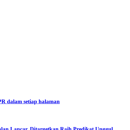
MPR dalam setiap halaman
 Lancar, Ditargetkan Raih Predikat Unggul