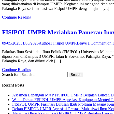
yang dilaksanakan di kampus UMPR. Kegiatan ini menghadirkan narasu
Palangka Raya serta mahasiswa Fisipol UMPR dengan tujuan […]
Continue Reading
FISIPOL UMPR Meriahkan Pameran Inovas
09/05/2025
31/05/2025
Author1 Fisipol UMPR
Leave a Comment
on F
Fakultas Ilmu Sosial dan Ilmu Politik (FISIPOL) Universitas Muham
dipusatkan di Kampus 3 UMPR, Jalan Ir Soekarno, Palangka Raya. “
Palangka Raya, dan diikuti oleh […]
Continue Reading
Search for:
Recent Posts
Asesmen Lapangan MAP FISIPOL UMPR Berjalan Lancar, Dita
Wakil Dekan FISIPOL UMPR Apresiasi Kunjungan Menteri P
FISIPOL UMPR Fasilitasi Lulusan Ikuti Program Magang Ke
Dekan FISIPOL UMPR Apresiasi Prestasi Mahasiswi Ilmu Kom
Akreditasi Ilmu Komunikasi FISIPOL UMPR Berjalan Lancar