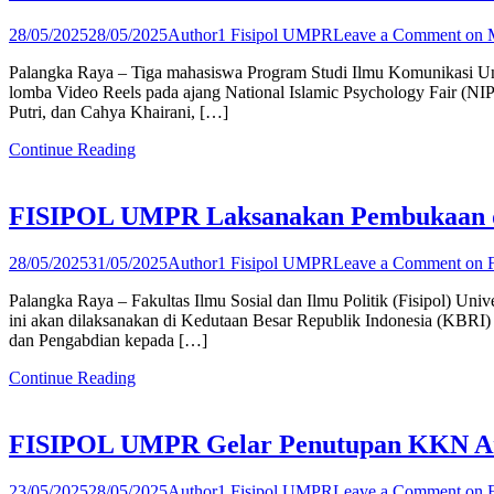
28/05/2025
28/05/2025
Author1 Fisipol UMPR
Leave a Comment
on M
Palangka Raya – Tiga mahasiswa Program Studi Ilmu Komunikasi U
lomba Video Reels pada ajang National Islamic Psychology Fair (NIPF
Putri, dan Cahya Khairani, […]
Continue Reading
FISIPOL UMPR Laksanakan Pembukaan d
28/05/2025
31/05/2025
Author1 Fisipol UMPR
Leave a Comment
on 
Palangka Raya – Fakultas Ilmu Sosial dan Ilmu Politik (Fisipol)
ini akan dilaksanakan di Kedutaan Besar Republik Indonesia (KBRI)
dan Pengabdian kepada […]
Continue Reading
FISIPOL UMPR Gelar Penutupan KKN Angk
23/05/2025
28/05/2025
Author1 Fisipol UMPR
Leave a Comment
on F