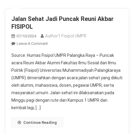
Jalan Sehat Jadi Puncak Reuni Akbar
FISIPOL
Author1 Fisipol UMPR
07/10/2024
On
Leave A Comment
Jalan
Source: Humas Fisipol UMPR Palangka Raya – Puncak
Sehat
acara Reuni Akbar Alumni Fakultas Ilmu Sosial dan Ilmu
Jadi
Politik (Fisipol) Universitas Muhammadiyah Palangkaraya
Puncak
(UMPR) dimeriahkan dengan acara jalan sehat yang diikuti
Reuni
Akbar
oleh alumni, mahasiswa, dosen, pegawai UMPR, serta
FISIPOL
masyarakat umum. Jalan sehat ini dilaksanakan pada
Minggu pagi dengan rute dari Kampus 1 UMPR dan
kembali lagi, […]
Continue Reading