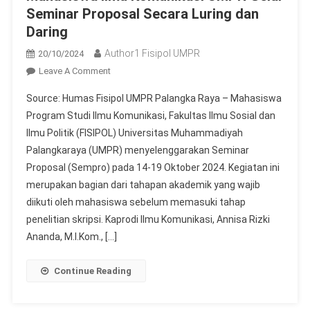
Belajar”
Seminar Proposal Secara Luring dan
Daring
Author1 Fisipol UMPR
20/10/2024
On
Leave A Comment
Mahasiswa
Source: Humas Fisipol UMPR Palangka Raya – Mahasiswa
Ilmu
Program Studi Ilmu Komunikasi, Fakultas Ilmu Sosial dan
Komunikasi
Ilmu Politik (FISIPOL) Universitas Muhammadiyah
UMPR
Palangkaraya (UMPR) menyelenggarakan Seminar
Gelar
Seminar
Proposal (Sempro) pada 14-19 Oktober 2024. Kegiatan ini
Proposal
merupakan bagian dari tahapan akademik yang wajib
Secara
diikuti oleh mahasiswa sebelum memasuki tahap
Luring
penelitian skripsi. Kaprodi Ilmu Komunikasi, Annisa Rizki
Dan
Ananda, M.I.Kom., […]
Daring
Continue Reading