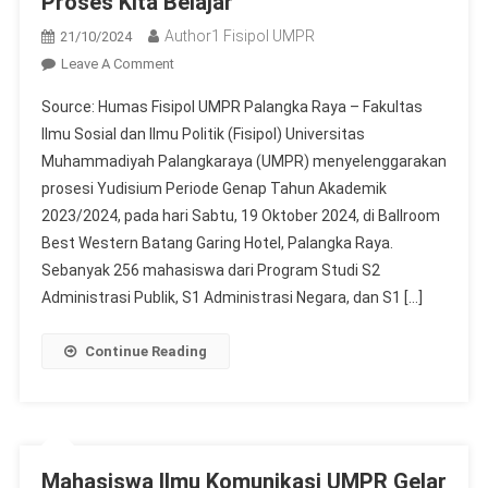
Proses Kita Belajar”
Author1 Fisipol UMPR
21/10/2024
On
Leave A Comment
Luluskan
Source: Humas Fisipol UMPR Palangka Raya – Fakultas
256
Ilmu Sosial dan Ilmu Politik (Fisipol) Universitas
Mahasiswa/I,
Muhammadiyah Palangkaraya (UMPR) menyelenggarakan
Yudisium
prosesi Yudisium Periode Genap Tahun Akademik
FISIPOL
UMPR.
2023/2024, pada hari Sabtu, 19 Oktober 2024, di Ballroom
Dekan
Best Western Batang Garing Hotel, Palangka Raya.
:
Sebanyak 256 mahasiswa dari Program Studi S2
“Dinamika
Administrasi Publik, S1 Administrasi Negara, dan S1 […]
Yang
Terjadi
Continue Reading
Pada
Proses
Perkuliahan,
Proses
Kita
Mahasiswa Ilmu Komunikasi UMPR Gelar