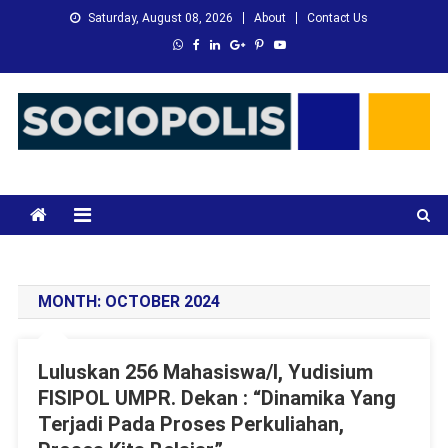
Skip
Saturday, August 08, 2026
About
Contact Us
to
content
XMC News
Kami Adalah Solusi dari Masalah Anda
MONTH:
OCTOBER 2024
Luluskan 256 Mahasiswa/I, Yudisium
FISIPOL UMPR. Dekan : “Dinamika Yang
Terjadi Pada Proses Perkuliahan,