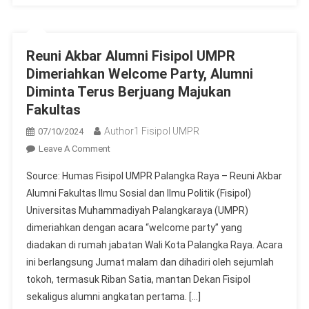
Reuni Akbar Alumni Fisipol UMPR
Dimeriahkan Welcome Party, Alumni
Diminta Terus Berjuang Majukan
Fakultas
Author1 Fisipol UMPR
07/10/2024
On
Leave A Comment
Reuni
Source: Humas Fisipol UMPR Palangka Raya – Reuni Akbar
Akbar
Alumni Fakultas Ilmu Sosial dan Ilmu Politik (Fisipol)
Alumni
Universitas Muhammadiyah Palangkaraya (UMPR)
Fisipol
dimeriahkan dengan acara “welcome party” yang
UMPR
Dimeriahkan
diadakan di rumah jabatan Wali Kota Palangka Raya. Acara
Welcome
ini berlangsung Jumat malam dan dihadiri oleh sejumlah
Party,
tokoh, termasuk Riban Satia, mantan Dekan Fisipol
Alumni
sekaligus alumni angkatan pertama. […]
Diminta