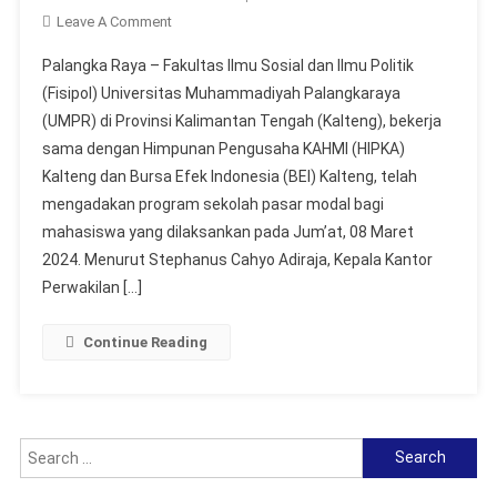
On
Leave A Comment
UMPR-
Palangka Raya – Fakultas Ilmu Sosial dan Ilmu Politik
BEI
(Fisipol) Universitas Muhammadiyah Palangkaraya
Kalimantan
(UMPR) di Provinsi Kalimantan Tengah (Kalteng), bekerja
Tengah
sama dengan Himpunan Pengusaha KAHMI (HIPKA)
Melaksanakan
Sekolah
Kalteng dan Bursa Efek Indonesia (BEI) Kalteng, telah
Pasar
mengadakan program sekolah pasar modal bagi
Modal
mahasiswa yang dilaksankan pada Jum’at, 08 Maret
Bagi
2024. Menurut Stephanus Cahyo Adiraja, Kepala Kantor
Mahasiswa
Perwakilan […]
UMPR
Continue Reading
Search
for: