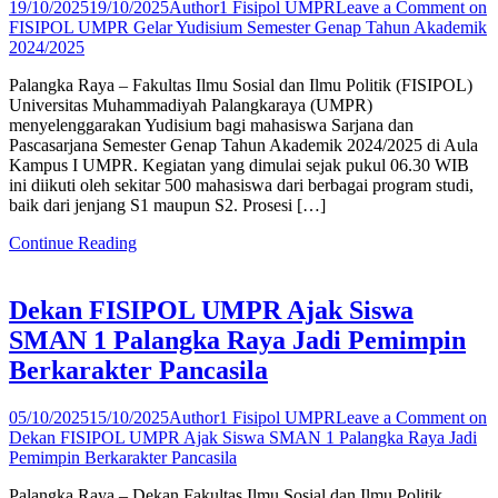
19/10/2025
19/10/2025
Author1 Fisipol UMPR
Leave a Comment
on
FISIPOL UMPR Gelar Yudisium Semester Genap Tahun Akademik
2024/2025
Palangka Raya – Fakultas Ilmu Sosial dan Ilmu Politik (FISIPOL)
Universitas Muhammadiyah Palangkaraya (UMPR)
menyelenggarakan Yudisium bagi mahasiswa Sarjana dan
Pascasarjana Semester Genap Tahun Akademik 2024/2025 di Aula
Kampus I UMPR. Kegiatan yang dimulai sejak pukul 06.30 WIB
ini diikuti oleh sekitar 500 mahasiswa dari berbagai program studi,
baik dari jenjang S1 maupun S2. Prosesi […]
Continue Reading
Dekan FISIPOL UMPR Ajak Siswa
SMAN 1 Palangka Raya Jadi Pemimpin
Berkarakter Pancasila
05/10/2025
15/10/2025
Author1 Fisipol UMPR
Leave a Comment
on
Dekan FISIPOL UMPR Ajak Siswa SMAN 1 Palangka Raya Jadi
Pemimpin Berkarakter Pancasila
Palangka Raya – Dekan Fakultas Ilmu Sosial dan Ilmu Politik