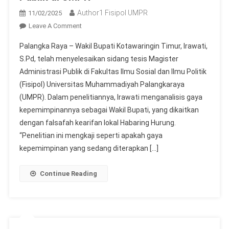
Author1 Fisipol UMPR
11/02/2025
On
Leave A Comment
Wakil
Palangka Raya – Wakil Bupati Kotawaringin Timur, Irawati,
Bupati
S.Pd, telah menyelesaikan sidang tesis Magister
Kotawaringin
Administrasi Publik di Fakultas Ilmu Sosial dan Ilmu Politik
Timur
(Fisipol) Universitas Muhammadiyah Palangkaraya
Jalani
Sidang
(UMPR). Dalam penelitiannya, Irawati menganalisis gaya
Tesis
kepemimpinannya sebagai Wakil Bupati, yang dikaitkan
Magister
dengan falsafah kearifan lokal Habaring Hurung.
Administrasi
“Penelitian ini mengkaji seperti apakah gaya
Publik
kepemimpinan yang sedang diterapkan […]
Di
UMPR
Continue Reading