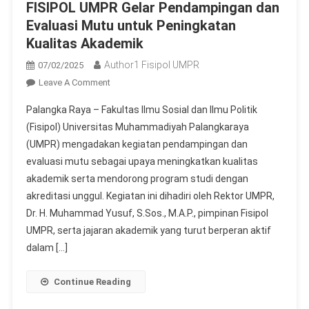
FISIPOL UMPR Gelar Pendampingan dan
Evaluasi Mutu untuk Peningkatan
Kualitas Akademik
Author1 Fisipol UMPR
07/02/2025
On
Leave A Comment
FISIPOL
Palangka Raya – Fakultas Ilmu Sosial dan Ilmu Politik
UMPR
(Fisipol) Universitas Muhammadiyah Palangkaraya
Gelar
(UMPR) mengadakan kegiatan pendampingan dan
Pendampingan
evaluasi mutu sebagai upaya meningkatkan kualitas
Dan
Evaluasi
akademik serta mendorong program studi dengan
Mutu
akreditasi unggul. Kegiatan ini dihadiri oleh Rektor UMPR,
Untuk
Dr. H. Muhammad Yusuf, S.Sos., M.A.P., pimpinan Fisipol
Peningkatan
UMPR, serta jajaran akademik yang turut berperan aktif
Kualitas
dalam […]
Akademik
Continue Reading