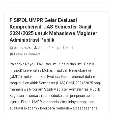
FISIPOL UMPR Gelar Evaluasi
Komprehensif UAS Semester Ganjil
2024/2025 untuk Mahasiswa Magister
Administrasi Publik
Author1 Fisipol UMPR
01/02/2025
On
Leave A Comment
FISIPOL
Palangka Raya – Fakultas Ilmu Sosial dan Ilmu Politik
UMPR
(Fisipol) Universitas Muhammadiyah Palangkaraya
Gelar
(UMPR) melaksanakan Evaluasi Komprehensif dalam
Evaluasi
rangka Ujian Akhir Semester (UAS) Ganjil 2024/2025 bagi
Komprehensif
UAS
mahasiswa Program Studi Magister Administrasi Publik.
Semester
Kegiatan ini secara resmi dibuka oleh pimpinan serta
Ganjil
jajaran Fisipol UMPR, menandai dimulainya rangkaian
2024/2025
evaluasi akademik bagi para mahasiswa pascasarjana.
Untuk