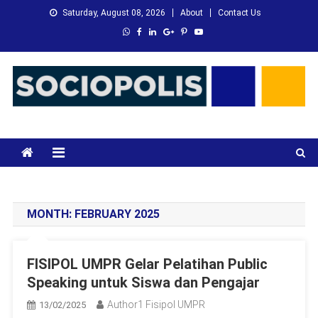
Skip
Saturday, August 08, 2026
About
Contact Us
to
content
XMC News
Kami Adalah Solusi dari Masalah Anda
MONTH:
FEBRUARY 2025
FISIPOL UMPR Gelar Pelatihan Public
Speaking untuk Siswa dan Pengajar
Author1 Fisipol UMPR
13/02/2025