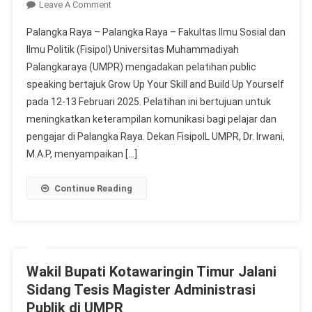
On
Leave A Comment
FISIPOL
Palangka Raya – Palangka Raya – Fakultas Ilmu Sosial dan
UMPR
Ilmu Politik (Fisipol) Universitas Muhammadiyah
Gelar
Palangkaraya (UMPR) mengadakan pelatihan public
Pelatihan
speaking bertajuk Grow Up Your Skill and Build Up Yourself
Public
Speaking
pada 12-13 Februari 2025. Pelatihan ini bertujuan untuk
Untuk
meningkatkan keterampilan komunikasi bagi pelajar dan
Siswa
pengajar di Palangka Raya. Dekan FisipolL UMPR, Dr. Irwani,
Dan
M.A.P, menyampaikan […]
Pengajar
Continue Reading
Wakil Bupati Kotawaringin Timur Jalani
Sidang Tesis Magister Administrasi
Publik di UMPR