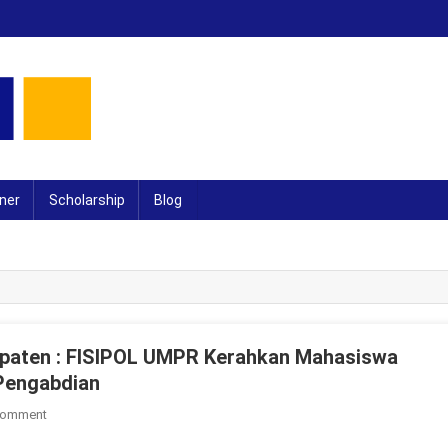
ner
Scholarship
Blog
upaten : FISIPOL UMPR Kerahkan Mahasiswa
Pengabdian
On
Comment
Program