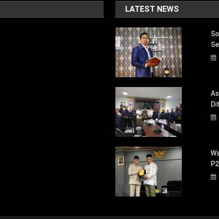
LATEST NEWS
So
Se
As
Di
Wa
P2