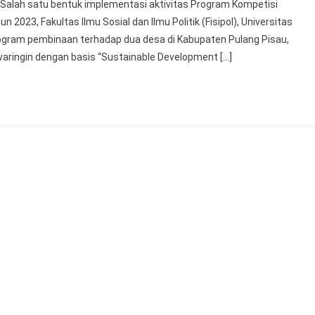
alah satu bentuk implementasi aktivitas Program Kompetisi
Bina
023, Fakultas Ilmu Sosial dan Ilmu Politik (Fisipol), Universitas
Desa
ram pembinaan terhadap dua desa di Kabupaten Pulang Pisau,
Di
aringin dengan basis “Sustainable Development […]
Beberapa
Kabupaten
:
FISIPOL
UMPR
Kerahkan
Mahasiswa
Prodi
Adna
Dan
Ikom
Melaksanakan
Pengabdian