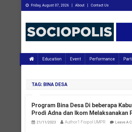
Skip
Friday, August 07, 2026
About
Contact Us
to
content
XMC News
Kami Adalah Solusi dari Masalah Anda
Education
Event
Performance
Part
TAG:
BINA DESA
Program Bina Desa Di beberapa Kab
Prodi Adna dan Ikom Melaksanakan 
Author1 Fisipol UMPR
21/11/2023
Leave A 