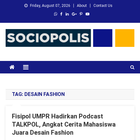
Skip
Friday, August 07, 2026
About
Contact Us
to
content
XMC News
Kami Adalah Solusi dari Masalah Anda
TAG:
DESAIN FASHION
Fisipol UMPR Hadirkan Podcast
TALKPOL, Angkat Cerita Mahasiswa
Juara Desain Fashion