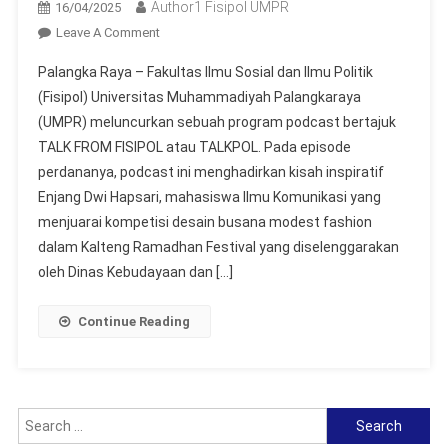
Author1 Fisipol UMPR
16/04/2025
On
Leave A Comment
Fisipol
Palangka Raya – Fakultas Ilmu Sosial dan Ilmu Politik
UMPR
(Fisipol) Universitas Muhammadiyah Palangkaraya
Hadirkan
(UMPR) meluncurkan sebuah program podcast bertajuk
Podcast
TALK FROM FISIPOL atau TALKPOL. Pada episode
TALKPOL,
Angkat
perdananya, podcast ini menghadirkan kisah inspiratif
Cerita
Enjang Dwi Hapsari, mahasiswa Ilmu Komunikasi yang
Mahasiswa
menjuarai kompetisi desain busana modest fashion
Juara
dalam Kalteng Ramadhan Festival yang diselenggarakan
Desain
oleh Dinas Kebudayaan dan […]
Fashion
Continue Reading
Search
for: