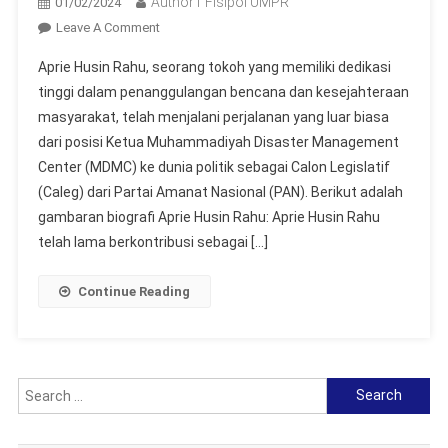
Author1 Fisipol UMPR
01/02/2024
On
Leave A Comment
Perjalanan
Aprie Husin Rahu, seorang tokoh yang memiliki dedikasi
Dedikasi:
tinggi dalam penanggulangan bencana dan kesejahteraan
Dari
masyarakat, telah menjalani perjalanan yang luar biasa
Ketua
dari posisi Ketua Muhammadiyah Disaster Management
MDMC
Hingga
Center (MDMC) ke dunia politik sebagai Calon Legislatif
Caleg,
(Caleg) dari Partai Amanat Nasional (PAN). Berikut adalah
Aprie
gambaran biografi Aprie Husin Rahu: Aprie Husin Rahu
Husin
telah lama berkontribusi sebagai […]
Rahu
Berkomitmen
Continue Reading
Untuk
Kota
Palangka
Raya
Search
Yang
for:
Berkemajuan