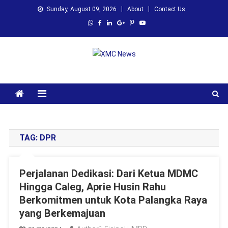
Skip
Sunday, August 09, 2026
About
Contact Us
to
content
XMC News
Kami Adalah Solusi dari Masalah Anda
TAG:
DPR
Perjalanan Dedikasi: Dari Ketua MDMC
Hingga Caleg, Aprie Husin Rahu
Berkomitmen untuk Kota Palangka Raya
yang Berkemajuan