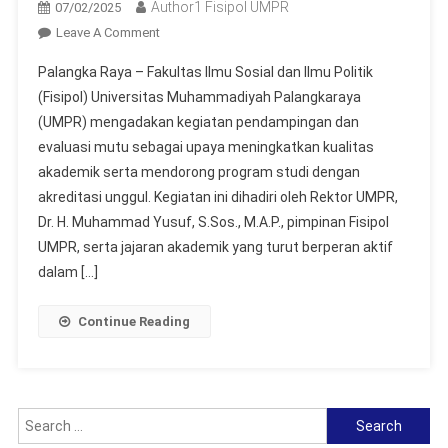
Author1 Fisipol UMPR
07/02/2025
On
Leave A Comment
FISIPOL
Palangka Raya – Fakultas Ilmu Sosial dan Ilmu Politik
UMPR
(Fisipol) Universitas Muhammadiyah Palangkaraya
Gelar
(UMPR) mengadakan kegiatan pendampingan dan
Pendampingan
evaluasi mutu sebagai upaya meningkatkan kualitas
Dan
Evaluasi
akademik serta mendorong program studi dengan
Mutu
akreditasi unggul. Kegiatan ini dihadiri oleh Rektor UMPR,
Untuk
Dr. H. Muhammad Yusuf, S.Sos., M.A.P., pimpinan Fisipol
Peningkatan
UMPR, serta jajaran akademik yang turut berperan aktif
Kualitas
dalam […]
Akademik
Continue Reading
Search
for: