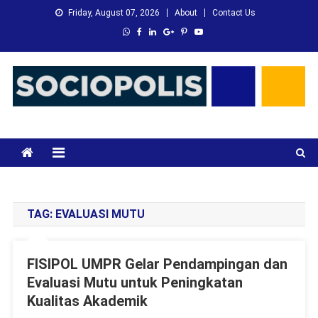
Skip
Friday, August 07, 2026
About
Contact Us
to
content
XMC News
Kami Adalah Solusi dari Masalah Anda
TAG:
EVALUASI MUTU
FISIPOL UMPR Gelar Pendampingan dan
Evaluasi Mutu untuk Peningkatan
Kualitas Akademik