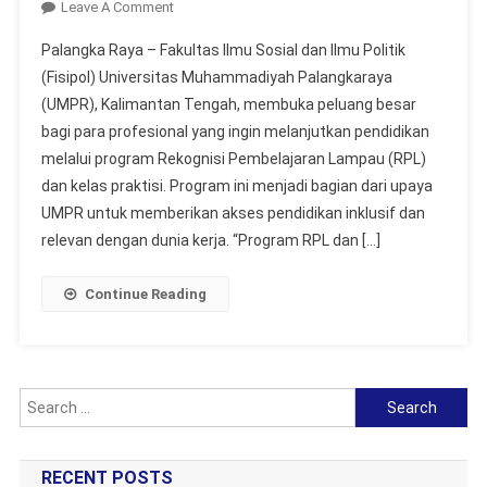
On
Leave A Comment
FISIPOL
Palangka Raya – Fakultas Ilmu Sosial dan Ilmu Politik
UMPR
(Fisipol) Universitas Muhammadiyah Palangkaraya
Tawarkan
(UMPR), Kalimantan Tengah, membuka peluang besar
Program
bagi para profesional yang ingin melanjutkan pendidikan
RPL
Dan
melalui program Rekognisi Pembelajaran Lampau (RPL)
Kelas
dan kelas praktisi. Program ini menjadi bagian dari upaya
Praktisi
UMPR untuk memberikan akses pendidikan inklusif dan
Untuk
relevan dengan dunia kerja. “Program RPL dan […]
Profesional
Continue Reading
Search
for:
RECENT POSTS