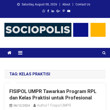
Skip
Saturday, August 08, 2026
About
Contact Us
to
content
XMC News
Kami Adalah Solusi dari Masalah Anda
TAG:
KELAS PRAKTISI
FISIPOL UMPR Tawarkan Program RPL
dan Kelas Praktisi untuk Profesional
Author1 Fisipol UMPR
06/12/2024