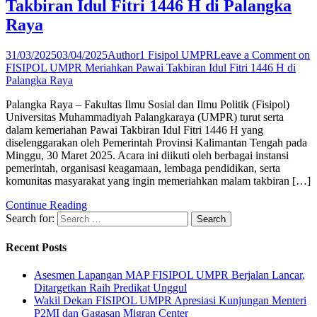
Takbiran Idul Fitri 1446 H di Palangka
Raya
31/03/2025
03/04/2025
Author1 Fisipol UMPR
Leave a Comment
on
FISIPOL UMPR Meriahkan Pawai Takbiran Idul Fitri 1446 H di
Palangka Raya
Palangka Raya – Fakultas Ilmu Sosial dan Ilmu Politik (Fisipol)
Universitas Muhammadiyah Palangkaraya (UMPR) turut serta
dalam kemeriahan Pawai Takbiran Idul Fitri 1446 H yang
diselenggarakan oleh Pemerintah Provinsi Kalimantan Tengah pada
Minggu, 30 Maret 2025. Acara ini diikuti oleh berbagai instansi
pemerintah, organisasi keagamaan, lembaga pendidikan, serta
komunitas masyarakat yang ingin memeriahkan malam takbiran […]
Continue Reading
Search for:
Recent Posts
Asesmen Lapangan MAP FISIPOL UMPR Berjalan Lancar,
Ditargetkan Raih Predikat Unggul
Wakil Dekan FISIPOL UMPR Apresiasi Kunjungan Menteri
P2MI dan Gagasan Migran Center