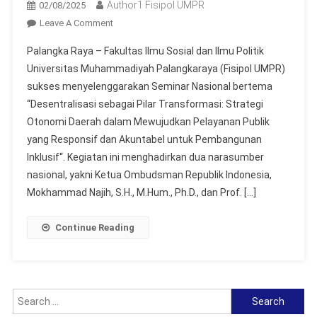
Author1 Fisipol UMPR
02/08/2025
On
Leave A Comment
FISIPOL
Palangka Raya – Fakultas Ilmu Sosial dan Ilmu Politik
UMPR
Universitas Muhammadiyah Palangkaraya (Fisipol UMPR)
Gelar
sukses menyelenggarakan Seminar Nasional bertema
Seminar
“Desentralisasi sebagai Pilar Transformasi: Strategi
Nasional
Bahas
Otonomi Daerah dalam Mewujudkan Pelayanan Publik
Strategi
yang Responsif dan Akuntabel untuk Pembangunan
Desentralisasi
Inklusif“. Kegiatan ini menghadirkan dua narasumber
Bersama
nasional, yakni Ketua Ombudsman Republik Indonesia,
Ombudsman
Mokhammad Najih, S.H., M.Hum., Ph.D., dan Prof. […]
RI
Continue Reading
Search
for: