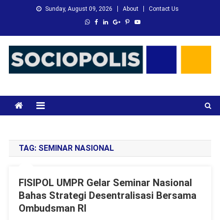
Skip
Sunday, August 09, 2026
About
Contact Us
to
content
XMC News
Kami Adalah Solusi dari Masalah Anda
TAG:
SEMINAR NASIONAL
FISIPOL UMPR Gelar Seminar Nasional
Bahas Strategi Desentralisasi Bersama
Ombudsman RI