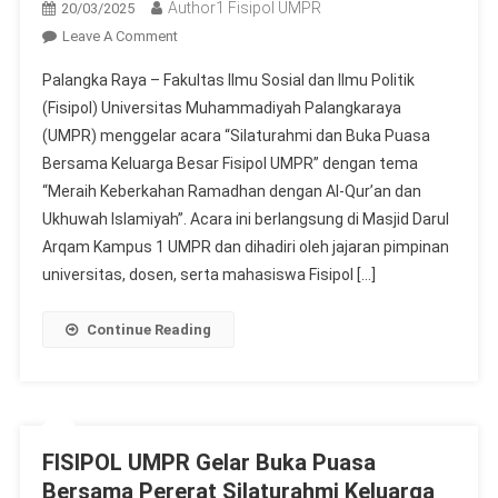
Author1 Fisipol UMPR
20/03/2025
On
Leave A Comment
Pererat
Palangka Raya – Fakultas Ilmu Sosial dan Ilmu Politik
Silaturahmi:
(Fisipol) Universitas Muhammadiyah Palangkaraya
FISIPOL
(UMPR) menggelar acara “Silaturahmi dan Buka Puasa
UMPR
Bersama Keluarga Besar Fisipol UMPR” dengan tema
Gelar
Buka
“Meraih Keberkahan Ramadhan dengan Al-Qur’an dan
Puasa
Ukhuwah Islamiyah”. Acara ini berlangsung di Masjid Darul
Bersama
Arqam Kampus 1 UMPR dan dihadiri oleh jajaran pimpinan
Dengan
universitas, dosen, serta mahasiswa Fisipol […]
Mahasiswa
Continue Reading
FISIPOL UMPR Gelar Buka Puasa
Bersama Pererat Silaturahmi Keluarga