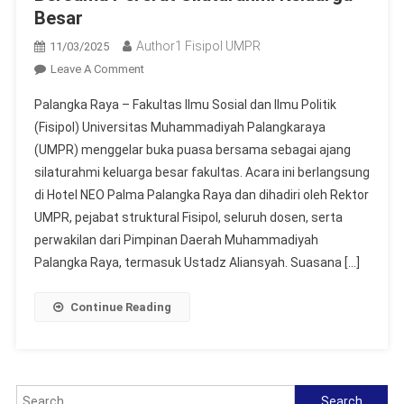
Besar
Author1 Fisipol UMPR
11/03/2025
On
Leave A Comment
FISIPOL
Palangka Raya – Fakultas Ilmu Sosial dan Ilmu Politik
UMPR
(Fisipol) Universitas Muhammadiyah Palangkaraya
Gelar
(UMPR) menggelar buka puasa bersama sebagai ajang
Buka
silaturahmi keluarga besar fakultas. Acara ini berlangsung
Puasa
Bersama
di Hotel NEO Palma Palangka Raya dan dihadiri oleh Rektor
Pererat
UMPR, pejabat struktural Fisipol, seluruh dosen, serta
Silaturahmi
perwakilan dari Pimpinan Daerah Muhammadiyah
Keluarga
Palangka Raya, termasuk Ustadz Aliansyah. Suasana […]
Besar
Continue Reading
Search