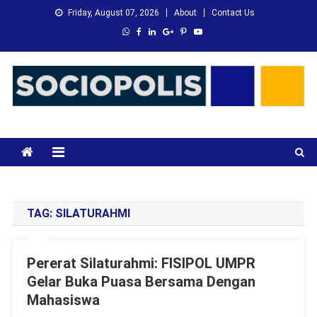
Skip
Friday, August 07, 2026
About
Contact Us
to
content
XMC News
Kami Adalah Solusi dari Masalah Anda
TAG:
SILATURAHMI
Pererat Silaturahmi: FISIPOL UMPR
Gelar Buka Puasa Bersama Dengan
Mahasiswa