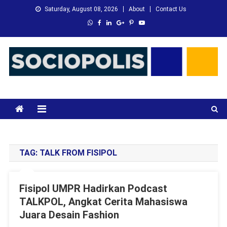
Skip
Saturday, August 08, 2026
About
Contact Us
to
content
XMC News
Kami Adalah Solusi dari Masalah Anda
TAG:
TALK FROM FISIPOL
Fisipol UMPR Hadirkan Podcast
TALKPOL, Angkat Cerita Mahasiswa
Juara Desain Fashion