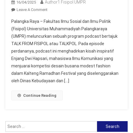
Author1 Fisipol UMPR
16/04/2025
On
Leave A Comment
Fisipol
Palangka Raya – Fakultas Ilmu Sosial dan Ilmu Politik
UMPR
(Fisipol) Universitas Muhammadiyah Palangkaraya
Hadirkan
(UMPR) meluncurkan sebuah program podcast bertajuk
Podcast
TALK FROM FISIPOL atau TALKPOL. Pada episode
TALKPOL,
Angkat
perdananya, podcast ini menghadirkan kisah inspiratif
Cerita
Enjang Dwi Hapsari, mahasiswa Ilmu Komunikasi yang
Mahasiswa
menjuarai kompetisi desain busana modest fashion
Juara
dalam Kalteng Ramadhan Festival yang diselenggarakan
Desain
oleh Dinas Kebudayaan dan […]
Fashion
Continue Reading
Search
for: