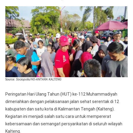
Jalan
Sehat
Serent
Warnai
Peringa
HUT
Ke-
112
Muham
Di
Kalten
Source:
Sociopolis/HO-ANTARA KALTENG
Peringatan Hari Ulang Tahun (HUT) ke-112 Muhammadiyah
dimeriahkan dengan pelaksanaan jalan sehat serentak di 12
kabupaten dan satu kota di Kalimantan Tengah (Kalteng).
Kegiatan ini menjadi salah satu cara untuk mempererat
kebersamaan dan semangat persyarikatan di seluruh wilayah
Kalteng.