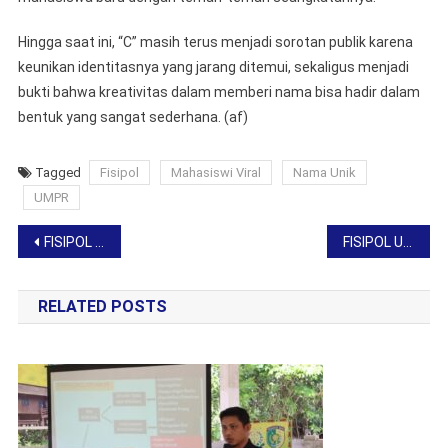
Hingga saat ini, “C” masih terus menjadi sorotan publik karena
keunikan identitasnya yang jarang ditemui, sekaligus menjadi
bukti bahwa kreativitas dalam memberi nama bisa hadir dalam
bentuk yang sangat sederhana. (af)
Tagged
Fisipol
Mahasiswi Viral
Nama Unik
UMPR
Post
FISIPOL UMPR Kirim Mahasiswa Magang ke Berbagai Instansi Pemerintah
FISIPOL UMPR Raih Penghargaan Standar AIK dan Pembelajaran Terbaik
navigation
RELATED POSTS