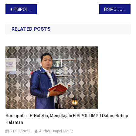
Post
FISIPOL UMPR Gelar Pendampingan dan Evaluasi Mutu untuk Peningkatan Kualitas Akademik
FISIPOL UMPR Gelar Pelatihan Public Speaking untuk Siswa dan Pengajar
navigation
RELATED POSTS
Sociopolis : E-Buletin, Menjelajahi FISIPOL UMPR Dalam Setiap
Halaman
21/11/2023
Author Fisipol UMPR