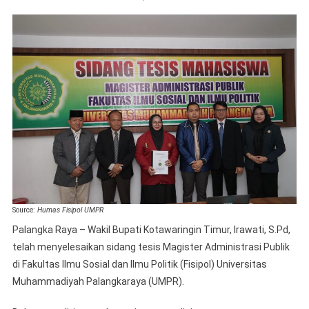
Wakil
Bupati
Kotawa
Timur
Jalani
Sidang
Tesis
Magist
Adminis
Publik
Di
UMPR
Source:
Humas Fisipol UMPR
Palangka Raya – Wakil Bupati Kotawaringin Timur, Irawati, S.Pd,
telah menyelesaikan sidang tesis Magister Administrasi Publik
di Fakultas Ilmu Sosial dan Ilmu Politik (Fisipol) Universitas
Muhammadiyah Palangkaraya (UMPR).