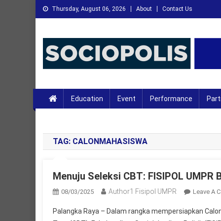
Skip
Thursday, August 06, 2026
About
Contact Us
to
content
XMC News
Kami Adalah Solusi dari Masalah Anda
Education
Event
Performance
Part
TAG:
CALONMAHASISWA
Menuju Seleksi CBT: FISIPOL UMPR B
Author1 Fisipol UMPR
08/03/2025
Leave A 
Palangka Raya – Dalam rangka mempersiapkan Calo