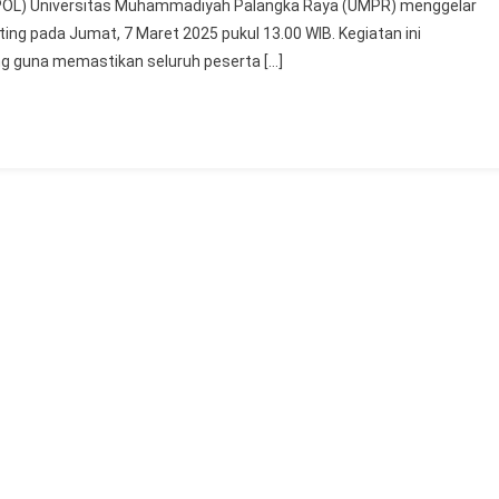
(FISIPOL) Universitas Muhammadiyah Palangka Raya (UMPR) menggelar
CBT:
ing pada Jumat, 7 Maret 2025 pukul 13.00 WIB. Kegiatan ini
FISIPOL
ng guna memastikan seluruh peserta […]
UMPR
Berikan
Sosialisasi
Untuk
Camaba