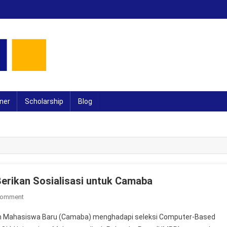
ner
Scholarship
Blog
erikan Sosialisasi untuk Camaba
On
Comment
Menuju
n Mahasiswa Baru (Camaba) menghadapi seleksi Computer-Based
Seleksi