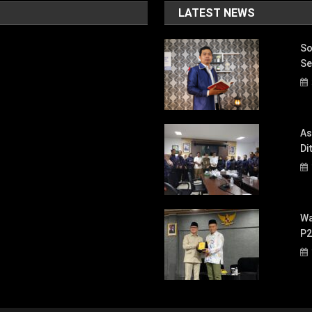
LATEST NEWS
So
Se
As
Di
Wa
P2