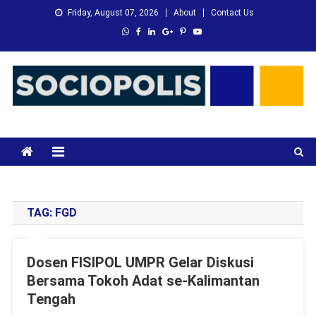
Skip
Friday, August 07, 2026
About
Contact Us
to
content
XMC News
Kami Adalah Solusi dari Masalah Anda
TAG:
FGD
Dosen FISIPOL UMPR Gelar Diskusi
Bersama Tokoh Adat se-Kalimantan
Tengah