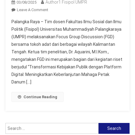
Author1 Fisipol UMPR
03/08/2025
On
Leave A Comment
Dosen
Palangka Raya – Tim dosen Fakultas Ilmu Sosial dan Ilmu
FISIPOL
Politik (Fisipol) Universitas Muhammadiyah Palangkaraya
UMPR
(UMPR) melaksanakan Focus Group Discussion (FGD)
Gelar
bersama tokoh adat dari berbagai wilayah Kalimantan
Diskusi
Bersama
Tengah. Ketua tim penelitian, Dr. Aquarini, M.I.Kom.,
Tokoh
mengatakan FGD ini merupakan bagian dari kegiatan riset
Adat
berjudul “Transformasi Kebijakan Publik dengan Platform
Se-
Digital: Meningkatkan Keberlanjutan Mahaga Petak
Kalimantan
Danum […]
Tengah
Continue Reading
Search
for: