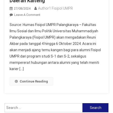
Daerah Kalteng
Author1 Fisipol UMPR
27/08/2024
On
Leave A Comment
FISIPOL
Source: Humas Fisipol UMPR Palangkaraya – Fakultas
UMPR
Ilmu Sosial dan Ilmu Politik Universitas Muhammadiyah
Akan
Palangkaraya (Fisipol UMPR) akan mengadakan Reuni
Gelar
Akbar pada tanggal 4 hingga 6 Oktober 2024. Acara ini
Reuni
Akbar
akan menjadi ajang temu kangen bagi para alumni Fisipol
2024,
UMPR dari program studi S-1 dan S-2, sekaligus
Perkuat
mempererat hubungan antara alumni yang telah meniti
Jalinan
karier […]
Alumni
Dan
Continue Reading
Hadirkan
Dialog
Dengan
Calon
Search
Kepala
for: