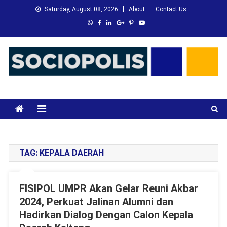
Skip
Saturday, August 08, 2026
About
Contact Us
to
content
XMC News
Kami Adalah Solusi dari Masalah Anda
TAG:
KEPALA DAERAH
FISIPOL UMPR Akan Gelar Reuni Akbar
2024, Perkuat Jalinan Alumni dan
Hadirkan Dialog Dengan Calon Kepala