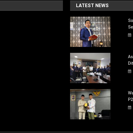
LATEST NEWS
So
Se
As
Di
Wa
P2