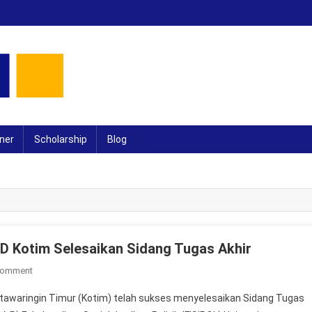
ner
Scholarship
Blog
D Kotim Selesaikan Sidang Tugas Akhir
On
Comment
Dua
awaringin Timur (Kotim) telah sukses menyelesaikan Sidang Tugas
Peran