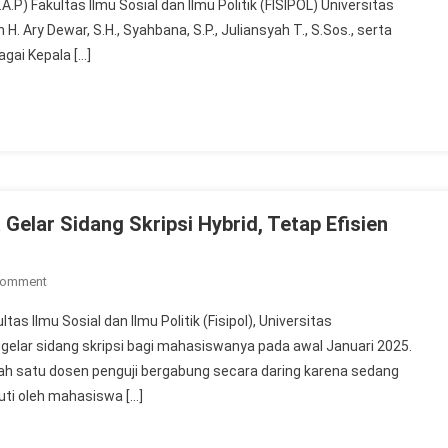
.P) Fakultas Ilmu Sosial dan Ilmu Politik (FISIPOL) Universitas
Satu
ry Dewar, S.H., Syahbana, S.P., Juliansyah T., S.Sos., serta
Tujuan,
agai Kepala […]
Anggota
DPRD
Kotim
Selesaikan
Sidang
Tugas
Akhir
elar Sidang Skripsi Hybrid, Tetap Efisien
On
Comment
Prodi
s Ilmu Sosial dan Ilmu Politik (Fisipol), Universitas
Ilmu
lar sidang skripsi bagi mahasiswanya pada awal Januari 2025.
Komunikasi
alah satu dosen penguji bergabung secara daring karena sedang
FISIPOL
ikuti oleh mahasiswa […]
UMPR
Gelar
Sidang