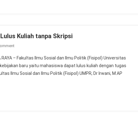
Skripsi
Hybrid,
Tetap
Efisien
Meski
ulus Kuliah tanpa Skripsi
Dosen
On
Comment
Di
Fisipol
Luar
A – Fakultas Ilmu Sosial dan Ilmu Politik (Fisipol) Universitas
UMPR
Kota
ijakan baru yaitu mahasiswa dapat lulus kuliah dengan tugas
Berlakukan
tas Ilmu Sosial dan Ilmu Politik (Fisipol) UMPR, Dr Irwani, M.AP
Mahasiswa
Lulus
Kuliah
Tanpa
Skripsi