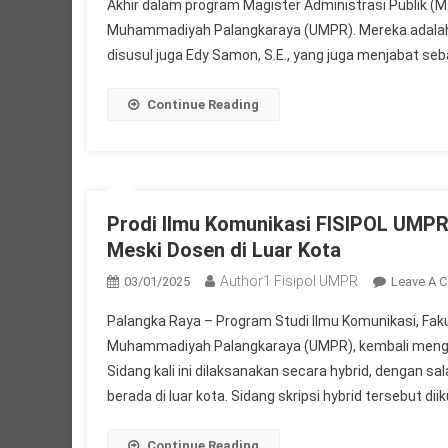
Akhir dalam program Magister Administrasi Publik (M.A
Muhammadiyah Palangkaraya (UMPR). Mereka adalah H. A
disusul juga Edy Samon, S.E., yang juga menjabat seb
Continue Reading
Prodi Ilmu Komunikasi FISIPOL UMPR G
Meski Dosen di Luar Kota
Author1 Fisipol UMPR
03/01/2025
Leave A 
Palangka Raya – Program Studi Ilmu Komunikasi, Fakulta
Muhammadiyah Palangkaraya (UMPR), kembali mengge
Sidang kali ini dilaksanakan secara hybrid, dengan s
berada di luar kota. Sidang skripsi hybrid tersebut di
Continue Reading