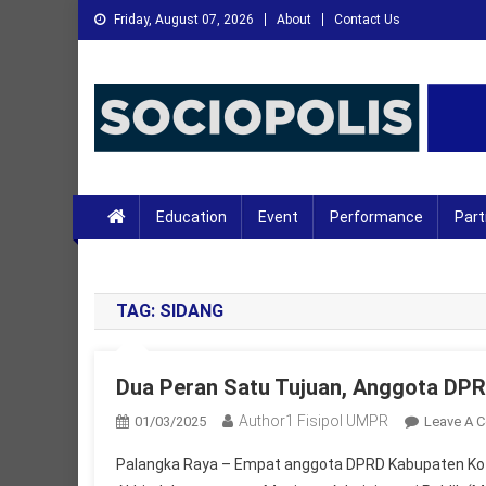
Skip
Friday, August 07, 2026
About
Contact Us
to
content
XMC News
Kami Adalah Solusi dari Masalah Anda
Education
Event
Performance
Part
TAG:
SIDANG
Dua Peran Satu Tujuan, Anggota DPR
Author1 Fisipol UMPR
01/03/2025
Leave A 
Palangka Raya – Empat anggota DPRD Kabupaten Kot