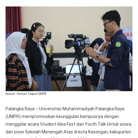
FISIPO
UMPR
Berpart
Aktif
Dalam
Acara
Studen
Idea
Fest
Dan
Youth
Talk
Di
Source:
Humas Fisipol UMPR
Kota
Kason
Palangka Raya – Universitas Muhammadiyah Palangka Raya
(UMPR) mempromosikan keunggulan kampusnya dengan
menggelar acara Student Idea Fest dan Youth Talk Untuk siswa
dan siswi Sekolah Menengah Atas di kota Kasongan, kabupaten