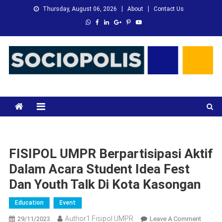
Skip
Thursday, August 06, 2026
About
Contact Us
to
content
XMC News
Kami Adalah Solusi dari Masalah Anda
FISIPOL UMPR Berpartisipasi Aktif
Dalam Acara Student Idea Fest
Dan Youth Talk Di Kota Kasongan
Education
Event
Author1 Fisipol UMPR
On
29/11/2023
Leave A Comment