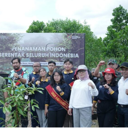
Pohon
Serentak
Untuk
Menyelamatkan
Bumi
Di
Kampus
Universitas
Muhammadiyah
Palangka
Raya