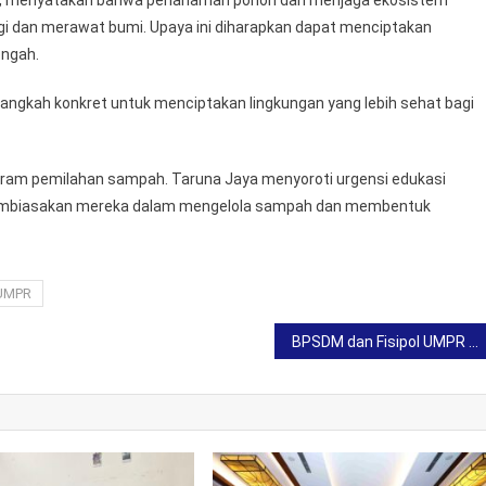
aya, menyatakan bahwa penanaman pohon dan menjaga ekosistem
i dan merawat bumi. Upaya ini diharapkan dapat menciptakan
engah.
 langkah konkret untuk menciptakan lingkungan yang lebih sehat bagi
gram pemilahan sampah. Taruna Jaya menyoroti urgensi edukasi
membiasakan mereka dalam mengelola sampah dan membentuk
UMPR
BPSDM dan Fisipol UMPR Melakukan Penandatanganan Kerjasama