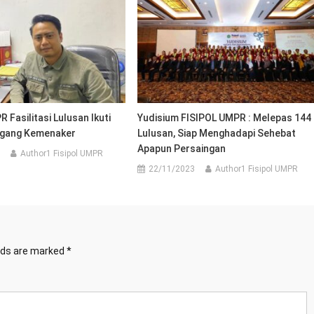
 Fasilitasi Lulusan Ikuti
Yudisium FISIPOL UMPR : Melepas 144
gang Kemenaker
Lulusan, Siap Menghadapi Sehebat
Apapun Persaingan
Author1 Fisipol UMPR
22/11/2023
Author1 Fisipol UMPR
elds are marked
*