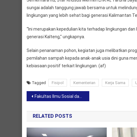
Sementara itu, Staf Khusus Menteri LHK RI, Taruna J
sungai adalah tanggung jawab bersama untuk melindung
lingkungan yang lebih sehat bagi generasi Kalimantan T
“Ini merupakan kepedulian kita terhadap lingkungan dan
generasi Kalteng,” ungkapnya.
Selain penanaman pohon, kegiatan juga melibatkan pro
pemilahan sampah kepada anak-anak usia dini guna 
kebiasaan positif terkait lingkungan. (af)
Tagged
Fisipol
Kementerian
Kerja Sama
Post
Fakultas Ilmu Sosial dan Ilmu Politik Universitas Muhammadiyah Palangka Raya Menggelar Pelatihan Tim Relawan Sadar Politik
navigation
RELATED POSTS