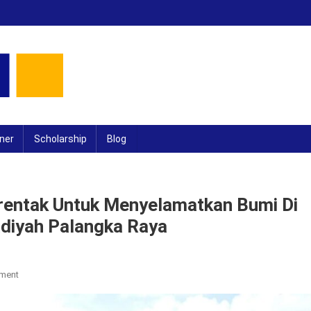
ner
Scholarship
Blog
entak Untuk Menyelamatkan Bumi Di
diyah Palangka Raya
On
ment
Gerakan
Penanaman