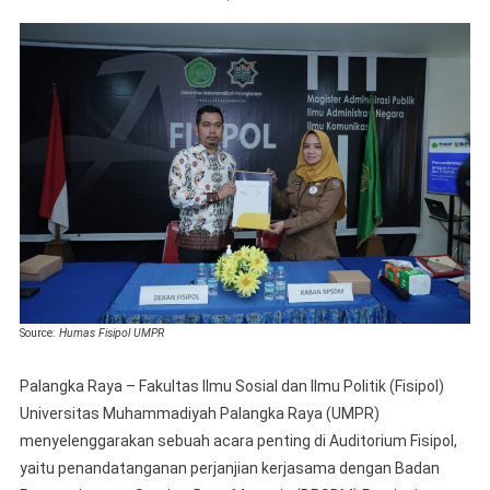
BPSD
Dan
Fisipol
UMPR
Melaku
Penand
Kerjas
Source:
Humas Fisipol UMPR
Palangka Raya – Fakultas Ilmu Sosial dan Ilmu Politik (Fisipol)
Universitas Muhammadiyah Palangka Raya (UMPR)
menyelenggarakan sebuah acara penting di Auditorium Fisipol,
yaitu penandatanganan perjanjian kerjasama dengan Badan