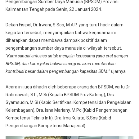
Pengembangan Sumber Daya Manusia (BPSDM) Provinsi
Kalimantan Tengah pada Senin, 22 Januari 2024.
Dekan Fisipol, Dr. Irwani, S.Sos, M.A.P, yang turut hadir dalam
kegiatan tersebut, menyampaikan bahwa kerjasama ini
diharapkan dapat membawa dampak positif dalam
pengembangan sumber daya manusia di wilayah tersebut.
“
Kami sangat antusias untuk menjalin kerjasama yang erat dengan
BPSDM, dan kami yakin bahwa sinergi ini akan memberikan
kontribusi besar dalam pengembangan kapasitas SDM.
” ujarnya.
Acara ini juga dihadiri oleh beberapa orang dari BPSDM, yaitu Dr.
Rahmawati, ST., M.Si (Kepala BPSDM Prov.Kateng), Drs.
Syamsudin, M.Si (Kabid Sertifikasi Kompetensi dan Pengelolaan
Kelembagaan), Dra. Isna Mariany, M.Pd (Kabid Pengembangan
Kompetensi Teknis Inti), Dra. Ima Kulata, S.Sos (Kabid
Pengembangan Kompetensi Manajerial).