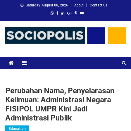
Skip
Saturday, August 08, 2026
About
Contact Us
to
content
XMC News
Kami Adalah Solusi dari Masalah Anda
Perubahan Nama, Penyelarasan
Keilmuan: Administrasi Negara
FISIPOL UMPR Kini Jadi
Administrasi Publik
Education