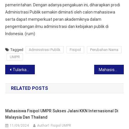
pemerintahan. Dengan adanya pengakuan ini, diharapkan prodi
Administrasi Publik semakin diminati oleh calon mahasiswa
serta dapat memperkuat peran akademiknya dalam
pengembangan ilmu administrasi dan kebijakan publik di
Indonesia. (rum)
Tagged
Administrasi Publik
Fisipol
Perubahan Nama
UMPR
Post
Tularkan Budaya Riset: Dosen dan Mahasiswa FISIPOL UMPR Terbitkan Penelitian Internasional
Mahasiswa FISIPOL UMPR Laksanakan KKN di Tiga Wilayah Kalteng
navigation
RELATED POSTS
Mahasiswa Fisipol UMPR Sukses Jalani KKN Internasional Di
Malaysia Dan Thailand
11/09/2024
Author1 Fisipol UMPR