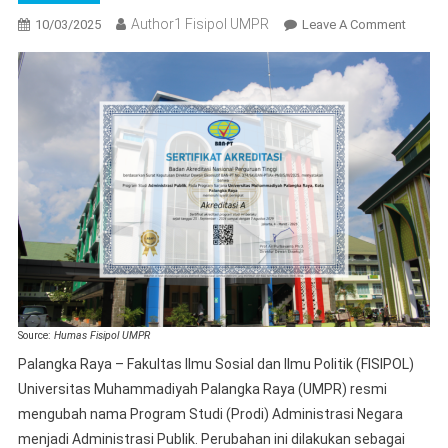
Author1 Fisipol UMPR
On
10/03/2025
Leave A Comment
Peruba
Nama,
Penyel
Keilmu
Adminis
Negara
FISIPO
UMPR
Kini
Jadi
Adminis
Publik
Source:
Humas Fisipol UMPR
Palangka Raya – Fakultas Ilmu Sosial dan Ilmu Politik (FISIPOL)
Universitas Muhammadiyah Palangka Raya (UMPR) resmi
mengubah nama Program Studi (Prodi) Administrasi Negara
menjadi Administrasi Publik. Perubahan ini dilakukan sebagai