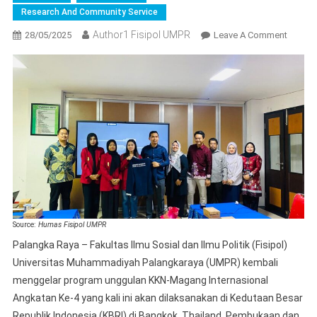
Research And Community Service
Author1 Fisipol UMPR
On
28/05/2025
Leave A Comment
FISIPO
UMPR
Laksan
Pembu
Dan
Pembek
KKN-
Magan
Interna
KBRI
Bangk
Source:
Humas Fisipol UMPR
Angkat
Palangka Raya – Fakultas Ilmu Sosial dan Ilmu Politik (Fisipol)
Ke-
Universitas Muhammadiyah Palangkaraya (UMPR) kembali
4
menggelar program unggulan KKN-Magang Internasional
Angkatan Ke-4 yang kali ini akan dilaksanakan di Kedutaan Besar
Republik Indonesia (KBRI) di Bangkok, Thailand. Pembukaan dan