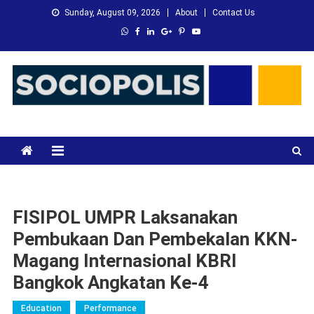
Skip
Sunday, August 09, 2026
About
Contact Us
to
content
XMC News
Kami Adalah Solusi dari Masalah Anda
FISIPOL UMPR Laksanakan
Pembukaan Dan Pembekalan KKN-
Magang Internasional KBRI
Bangkok Angkatan Ke-4
Education
Performance