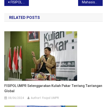
Post
FISIPOL UMPR Gelar Penutupan KKN Angkatan 53, Tegaskan Pentingnya Pengabdian ke Masyarakat
Mahasiswa Ilmu Komunikasi UMPR Raih Juara III di National Islamic Psychology Fair (NIPF) 2025
navigation
RELATED POSTS
FISIPOL UMPR Selenggarakan Kuliah Pakar Tentang Tantangan
Global
08/06/2024
Author1 Fisipol UMPR