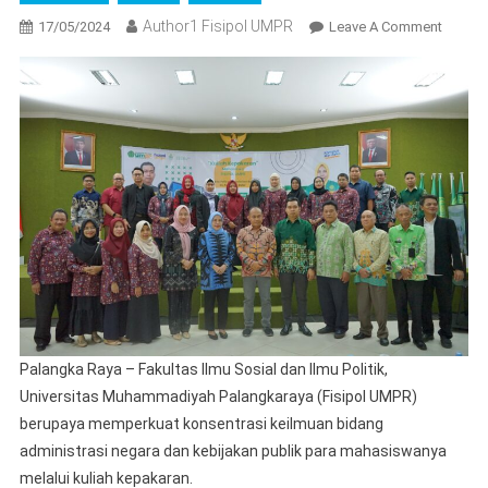
Author1 Fisipol UMPR
On
17/05/2024
Leave A Comment
Fisipol
UMPR
Gelar
Kuliah
Kepaka
Bertem
“Public
Policy
Formul
Based
On
Scienti
Data”
Palangka Raya – Fakultas Ilmu Sosial dan Ilmu Politik,
Universitas Muhammadiyah Palangkaraya (Fisipol UMPR)
berupaya memperkuat konsentrasi keilmuan bidang
administrasi negara dan kebijakan publik para mahasiswanya
melalui kuliah kepakaran.