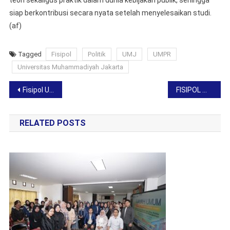
teori sekaligus praktik dalam dunia kebijakan publik, sehingga
siap berkontribusi secara nyata setelah menyelesaikan studi.
(af)
Tagged
Fisipol
Politik
UMJ
UMPR
Universitas Muhammadiyah Jakarta
Post
Fisipol UMPR kirim 200 mahasiswa program KKN tematik bina kawasan
FISIPOL Mengikuti Leadership & Management Training
navigation
RELATED POSTS