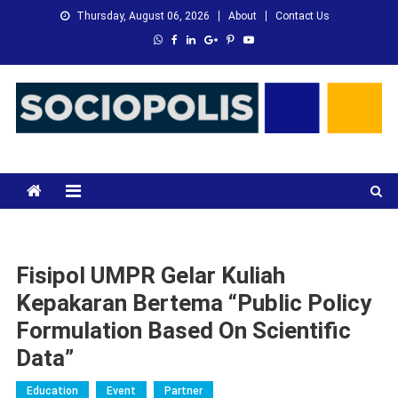
Skip
Thursday, August 06, 2026
About
Contact Us
to
content
XMC News
Kami Adalah Solusi dari Masalah Anda
Fisipol UMPR Gelar Kuliah
Kepakaran Bertema “Public Policy
Formulation Based On Scientific
Data”
Education
Event
Partner