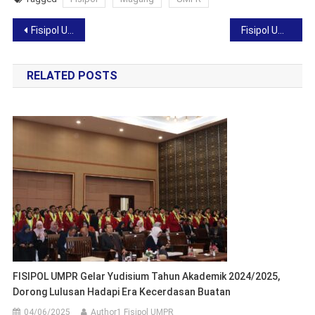
Post
Fisipol UMPR Berkurban, Teladani Nabi Ibrahim dan Nabi Ismail
Fisipol UMPR Jalin Kerja Sama Internasional dengan INHA University Korea Selatan
navigation
RELATED POSTS
FISIPOL UMPR Gelar Yudisium Tahun Akademik 2024/2025,
Dorong Lulusan Hadapi Era Kecerdasan Buatan
04/06/2025
Author1 Fisipol UMPR