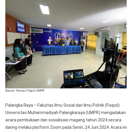
UMPR
Gelar
Pembu
Dan
Sosiali
Magan
2024
Source:
Humas Fisipol UMPR
Palangka Raya – Fakultas Ilmu Sosial dan Ilmu Politik (Fisipol)
Universitas Muhammadiyah Palangkaraya (UMPR) mengadakan
acara pembukaan dan sosialisasi magang tahun 2024 secara
daring melalui platform Zoom pada Senin, 24 Juni 2024. Acara ini