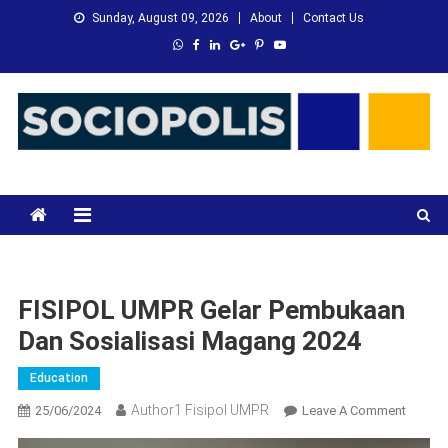
Skip
Sunday, August 09, 2026
About
Contact Us
to
content
XMC News
Kami Adalah Solusi dari Masalah Anda
FISIPOL UMPR Gelar Pembukaan
Dan Sosialisasi Magang 2024
Education
Author1 Fisipol UMPR
On
25/06/2024
Leave A Comment
FISIPO