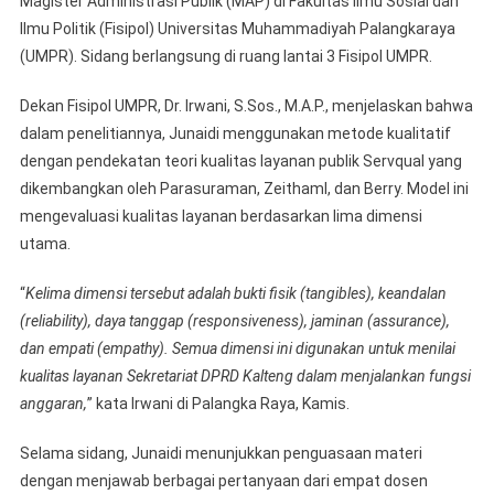
Magister Administrasi Publik (MAP) di Fakultas Ilmu Sosial dan
Ilmu Politik (Fisipol) Universitas Muhammadiyah Palangkaraya
(UMPR). Sidang berlangsung di ruang lantai 3 Fisipol UMPR.
Dekan Fisipol UMPR, Dr. Irwani, S.Sos., M.A.P., menjelaskan bahwa
dalam penelitiannya, Junaidi menggunakan metode kualitatif
dengan pendekatan teori kualitas layanan publik Servqual yang
dikembangkan oleh Parasuraman, Zeithaml, dan Berry. Model ini
mengevaluasi kualitas layanan berdasarkan lima dimensi
utama.
“
Kelima dimensi tersebut adalah bukti fisik (tangibles), keandalan
(reliability), daya tanggap (responsiveness), jaminan (assurance),
dan empati (empathy). Semua dimensi ini digunakan untuk menilai
kualitas layanan Sekretariat DPRD Kalteng dalam menjalankan fungsi
anggaran,
” kata Irwani di Palangka Raya, Kamis.
Selama sidang, Junaidi menunjukkan penguasaan materi
dengan menjawab berbagai pertanyaan dari empat dosen