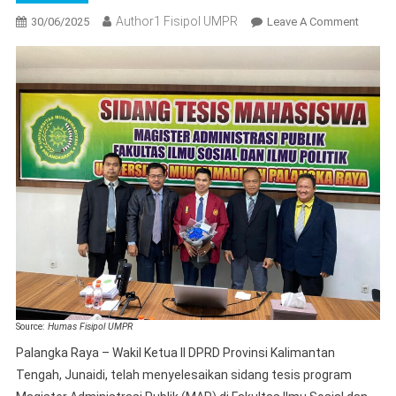
Author1 Fisipol UMPR
On
30/06/2025
Leave A Comment
Wakil
Ketua
DPRD
Kalten
Tuntas
Sidang
Tesis
Di
Magist
Adminis
Publik
FISIPO
UMPR
Source:
Humas Fisipol UMPR
Palangka Raya – Wakil Ketua II DPRD Provinsi Kalimantan
Tengah, Junaidi, telah menyelesaikan sidang tesis program