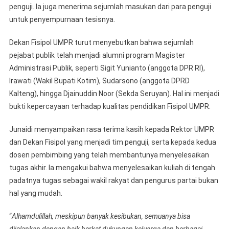
penguji. Ia juga menerima sejumlah masukan dari para penguji
untuk penyempurnaan tesisnya.
Dekan Fisipol UMPR turut menyebutkan bahwa sejumlah
pejabat publik telah menjadi alumni program Magister
Administrasi Publik, seperti Sigit Yunianto (anggota DPR RI),
Irawati (Wakil Bupati Kotim), Sudarsono (anggota DPRD
Kalteng), hingga Djainuddin Noor (Sekda Seruyan). Hal ini menjadi
bukti kepercayaan terhadap kualitas pendidikan Fisipol UMPR.
Junaidi menyampaikan rasa terima kasih kepada Rektor UMPR
dan Dekan Fisipol yang menjadi tim penguji, serta kepada kedua
dosen pembimbing yang telah membantunya menyelesaikan
tugas akhir. Ia mengakui bahwa menyelesaikan kuliah di tengah
padatnya tugas sebagai wakil rakyat dan pengurus partai bukan
hal yang mudah.
“
Alhamdulillah, meskipun banyak kesibukan, semuanya bisa
dijalankan dengan baik berkat dukungan keluarga dan berbagai