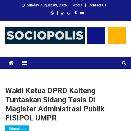
Skip
Sunday, August 09, 2026
About
Contact Us
to
content
XMC News
Kami Adalah Solusi dari Masalah Anda
Wakil Ketua DPRD Kalteng
Tuntaskan Sidang Tesis Di
Magister Administrasi Publik
FISIPOL UMPR
Education