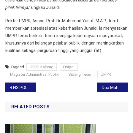
pihak lainnya
,” ungkap Junaidi.
Rektor UMPR, Assoc. Prof. Dr. Muhamad Yusuf, M.A.P., turut
memberikan apresiasi atas keberhasilan Junaidi. Ia menyatakan
UMPR terus berkomitmen menjaga kepercayaan masyarakat,
khususnya dari kalangan pejabat publik, dengan meningkatkan
kualitas sebagai perguruan tinggi yang unggul. (af)
Tagged
DPRD Kalteng
Fisipol
Magister Administrasi Publik
Sidang Tesis
UMPR
Post
FISIPOL UMPR Ikut Meriahkan Pawai 1 Muharram 1447 H Bersama Pemprov Kalteng
Dua Mahasiswa Fisipol UMPR Jadi Finalis Putra-Putri Pariwisata Kota Palangka Raya 2025
navigation
RELATED POSTS